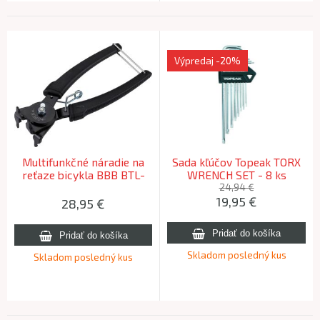
Výpredaj
-20%
Multifunkčné náradie na
Sada kľúčov Topeak TORX
reťaze bicykla BBB BTL-
WRENCH SET - 8 ks
213 RE-LINK
24,94 €
19,95
€
28,95
€
Skladom posledný kus
Skladom posledný kus