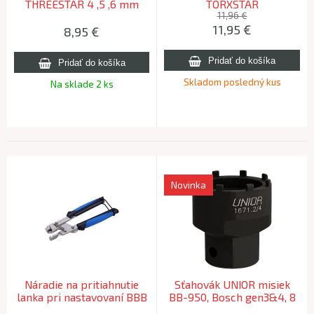
THREESTAR 4 ,5 ,6 mm
TORXSTAR
11,96 €
11,95
€
8,95
€
Skladom posledný kus
Na sklade 2 ks
Novinka
Náradie na pritiahnutie
Sťahovák UNIOR misiek
lanka pri nastavovaní BBB
BB-950, Bosch gen3&4, 8
BTL-195 CABLEPULLER
zubov