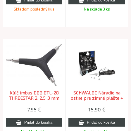
Skladom posledný kus
Na sklade 3 ks
Kľúč imbus BBB BTL-28
SCHWALBE Náradie na
THREESTAR 2, 2.5 ,3 mm
ostne pre zimné plášte +
50 ostňov
7,95
€
15,90
€