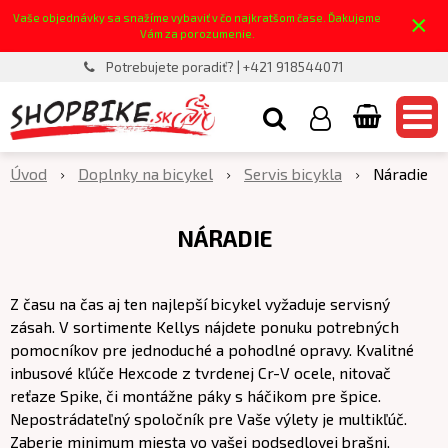
×
Vaše objednávky sa snažíme vybaviť v čo najkratšom čase. Ďakujeme
Vám za porozumenie.
Potrebujete poradiť? | +421 918544071
Úvod
Doplnky na bicykel
Servis bicykla
Náradie
NÁRADIE
Z času na čas aj ten najlepší bicykel vyžaduje servisný
zásah. V sortimente Kellys nájdete ponuku potrebných
pomocníkov pre jednoduché a pohodlné opravy. Kvalitné
inbusové kľúče Hexcode z tvrdenej Cr-V ocele, nitovač
reťaze Spike, či montážne páky s háčikom pre špice.
Nepostrádateľný spoločník pre Vaše výlety je multikľúč.
Zaberie minimum miesta vo vašej podsedlovej brašni,