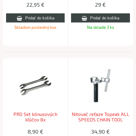
22,95
€
29
€
Skladom posledný kus
Na sklade 3 ks
PRO Set kónusových
Nitovač reťaze Topeak ALL
kľúčov 8x
SPEEDS CHAIN TOOL
(update)
8,90
€
34,90
€