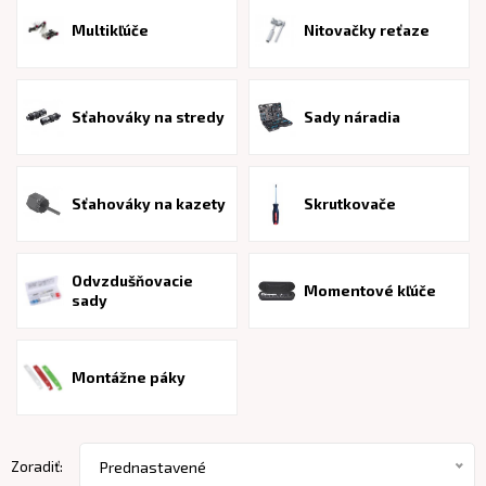
Multikľúče
Nitovačky reťaze
Sťahováky na stredy
Sady náradia
Sťahováky na kazety
Skrutkovače
Odvzdušňovacie
Momentové kľúče
sady
Montážne páky
Zoradiť:
Prednastavené