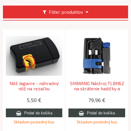
Filter produktov
Nôž Jagwire - náhradný
SHIMANO Nástroj TLBH62
nôž na rezačku
na skrátenie hadičky a
hydraulických hadičiek
nalisovanie ihly
5,50
€
79,96
€
Skladom posledný kus
Skladom posledný kus