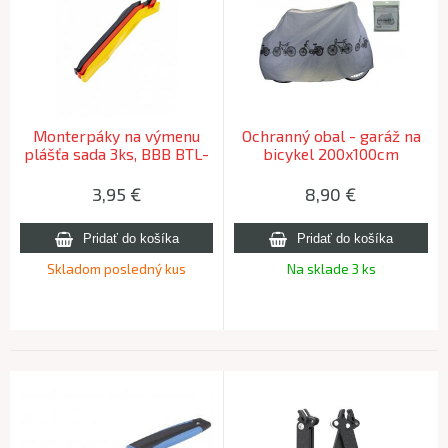
Monterpáky na výmenu
Ochranný obal - garáž na
plášťa sada 3ks, BBB BTL-
bicykel 200x100cm
81 EASYLIFT, čierna
červená žltá
3,95
€
8,90
€
Skladom posledný kus
Na sklade 3 ks