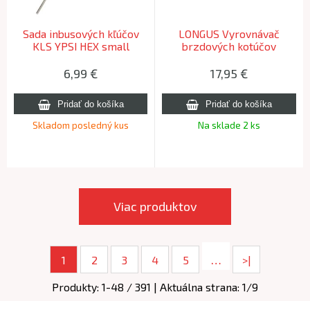
Sada inbusových kľúčov
LONGUS Vyrovnávač
KLS YPSI HEX small
brzdových kotúčov
6,99
€
17,95
€
Skladom posledný kus
Na sklade 2 ks
Viac produktov
…
1
2
3
4
5
>|
Produkty:
1
-
48
/
391
| Aktuálna strana:
1
/
9