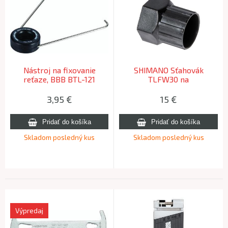
Nástroj na fixovanie
SHIMANO Sťahovák
reťaze, BBB BTL-121
TLFW30 na
HANDYHOOK
voľnobež.viackoliesko
3,95
€
15
€
Skladom posledný kus
Skladom posledný kus
Výpredaj