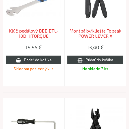
Kľúč pedálový BBB BTL-
Montpáky/kliešte Topeak
10D HITORQUE
POWER LEVER X
19,95
€
13,40
€
Skladom posledný kus
Na sklade 2 ks