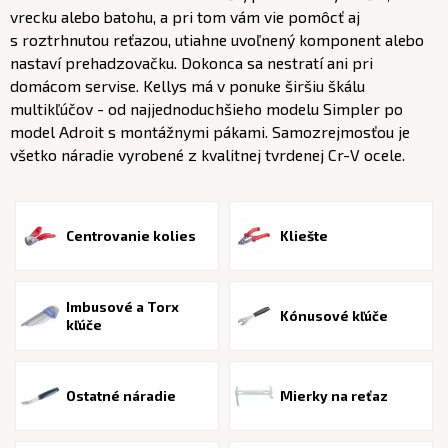
vrecku alebo batohu, a pri tom vám vie pomôcť aj
s roztrhnutou reťazou, utiahne uvoľnený komponent alebo
nastaví prehadzovačku. Dokonca sa nestratí ani pri
domácom servise. Kellys má v ponuke širšiu škálu
multikľúčov - od najjednoduchšieho modelu Simpler po
model Adroit s montážnymi pákami. Samozrejmosťou je
všetko náradie vyrobené z kvalitnej tvrdenej Cr-V ocele.
Centrovanie kolies
Kliešte
Imbusové a Torx
Kónusové kľúče
kľúče
Ostatné náradie
Mierky na reťaz