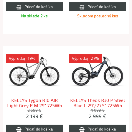
Na sklade 2 ks
Skladom posledný kus
Výpredaj
-19%
Výpredaj
-27%
KELLYS Tygon R10 AIR
KELLYS Theos R30 P Steel
Light Grey P M 29" 725Wh
Blue L 29"/27.5" 725Wh
2025 (169-180cm)
2025 (178-195cm)
2 699 €
4 099 €
2 199
€
2 999
€