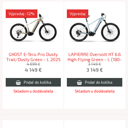
Výpredaj
-12%
Výpredaj
GHOST E-Teru Pro Dusty
LAPIERRE Overvolt HT 6.6
Trail/Dusty Green - L 2025
High Flying Green - L (180-
190cm) 2026
4 699 €
3 149 €
4 149
€
3 149
€
Skladom u dodávateľa
Skladom u dodávateľa