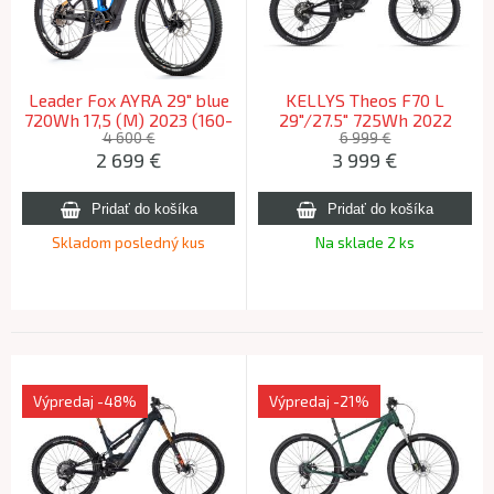
Leader Fox AYRA 29" blue
KELLYS Theos F70 L
720Wh 17,5 (M) 2023 (160-
29"/27.5" 725Wh 2022
170cm)
(180-200cm)
4 600 €
6 999 €
2 699
€
3 999
€
Skladom posledný kus
Na sklade 2 ks
Výpredaj
-48%
Výpredaj
-21%