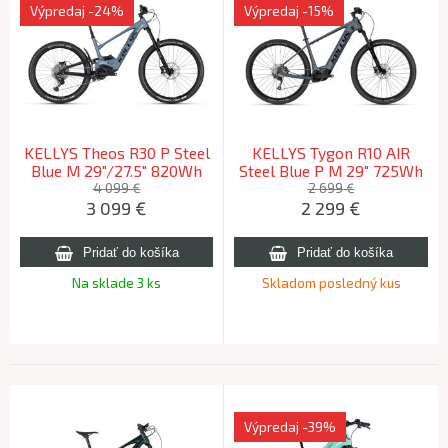
Výpredaj
-24%
Výpredaj
-15%
KELLYS Theos R30 P Steel
KELLYS Tygon R10 AIR
Blue M 29"/27.5" 820Wh
Steel Blue P M 29" 725Wh
2025 (168-180cm)
2025 (169-180cm)
4 099 €
2 699 €
3 099
€
2 299
€
Na sklade 3 ks
Skladom posledný kus
Výpredaj
-39%