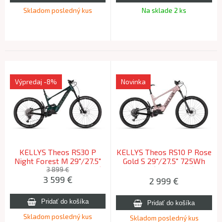
Skladom posledný kus
Na sklade 2 ks
Výpredaj
-8%
Novinka
KELLYS Theos RS30 P
KELLYS Theos RS10 P Rose
Night Forest M 29"/27.5"
Gold S 29"/27.5" 725Wh
820Wh 2026 (170-180cm)
2026 (160-172cm)
3 899 €
3 599
€
2 999
€
Skladom posledný kus
Skladom posledný kus