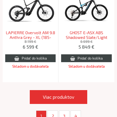
LAPIERRE Overvolt AM 9.8
GHOST E-ASX ABS
Anthra Grey - XL (185-
Shadowed Slate/Light
200cm) 2025
Navy Blue Glossy - L (178-
8 199 €
6 699 €
6 599
€
5 849
€
190cm) 2026
Skladom u dodávateľa
Skladom u dodávateľa
Viac produktov
1
2
3
4