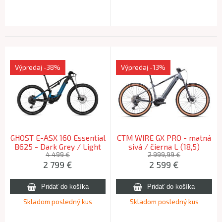
Výpredaj
-38%
Výpredaj
-13%
GHOST E-ASX 160 Essential
CTM WIRE GX PRO - matná
B625 - Dark Grey / Light
sivá / čierna L (18,5)
Blue M (165-180cm)
820Wh 2025 (175-185cm)
4 499 €
2 999,99 €
2 799
€
2 599
€
Skladom posledný kus
Skladom posledný kus