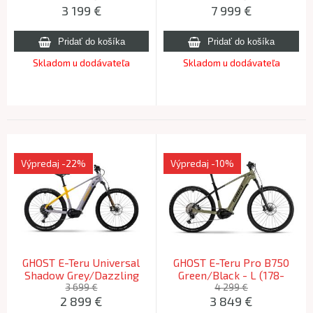
3 199
€
7 999
€
182cm) 2026
Skladom u dodávateľa
Skladom u dodávateľa
Výpredaj
-22%
Výpredaj
-10%
GHOST E-Teru Universal
GHOST E-Teru Pro B750
Shadow Grey/Dazzling
Green/Black - L (178-
Mango - XL 2025
190cm) 2024
3 699 €
4 299 €
2 899
€
3 849
€