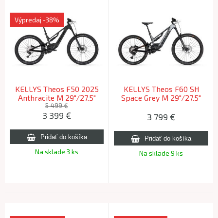
Výpredaj
-38%
KELLYS Theos F50 2025
KELLYS Theos F60 SH
Anthracite M 29"/27.5"
Space Grey M 29"/27.5"
725Wh (168-183cm)
820Wh 2026 (168-183cm)
5 499 €
3 399
€
3 799
€
Na sklade 3 ks
Na sklade 9 ks