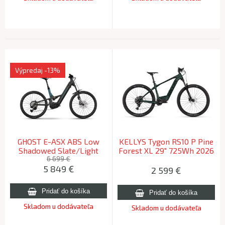
Výpredaj
-13%
GHOST E-ASX ABS Low
KELLYS Tygon RS10 P Pine
Shadowed Slate/Light
Forest XL 29" 725Wh 2026
Navy Blue Glossy - S (157-
(190-200cm)
6 699 €
5 849
€
170cm) 2026
2 599
€
Skladom u dodávateľa
Skladom u dodávateľa