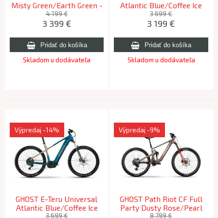
Misty Green/Earth Green -
Atlantic Blue/Coffee Ice
L 2026
Rose - L 2025
4 199 €
3 699 €
3 399
€
3 199
€
Skladom u dodávateľa
Skladom u dodávateľa
Výpredaj
-14%
Výpredaj
-9%
GHOST E-Teru Universal
GHOST Path Riot CF Full
Atlantic Blue/Coffee Ice
Party Dusty Rose/Pearl
Rose - XL 2025
Dark Grey Glossy - M (170-
3 699 €
8 799 €