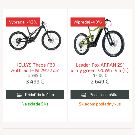
Výpredaj
-42%
Výpredaj
-40%
KELLYS Theos F60
Leader Fox ARRAN 29"
Anthracite M 29"/27.5"
army green 720Wh 19,5 (L)
725Wh 2025 (168-183cm)
2023 (170-180cm)
5 999 €
4 400 €
3 499
€
2 649
€
Na sklade 5 ks
Skladom posledný kus