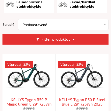
Celoodpružené
Pevné/Hardtail
elektrobicykle
elektrobicykle
Zoradiť:
Prednastavené
Filter produktov
Výpredaj
-23%
Výpredaj
-23%
KELLYS Tygon R50 P
KELLYS Tygon R50 P Steel
Magic Green L 29" 725Wh
Blue L 29" 725Wh 2025
2025 (178-189cm)
(178-189cm)
3 099 €
3 099 €