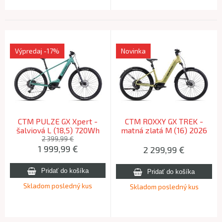
Výpredaj
-17%
Novinka
CTM PULZE GX Xpert -
CTM ROXXY GX TREK -
šalviová L (18,5) 720Wh
matná zlatá M (16) 2026
2025 (175-185cm)
(155-175cm)
2 399,99 €
1 999,99
€
2 299,99
€
Skladom posledný kus
Skladom posledný kus