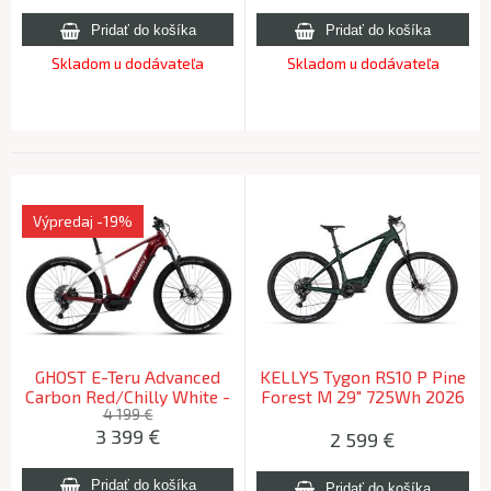
Skladom u dodávateľa
Skladom u dodávateľa
Výpredaj
-19%
GHOST E-Teru Advanced
KELLYS Tygon RS10 P Pine
Carbon Red/Chilly White -
Forest M 29" 725Wh 2026
XL 2025
(170-185cm)
4 199 €
3 399
€
2 599
€