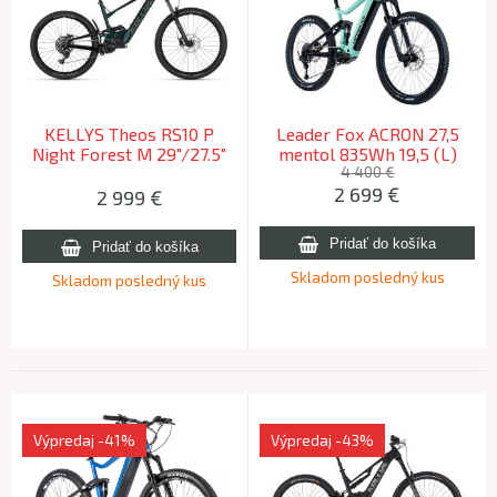
KELLYS Theos RS10 P
Leader Fox ACRON 27,5
Night Forest M 29"/27.5"
mentol 835Wh 19,5 (L)
725Wh 2026 (170-180cm)
2024 (170-180cm)
4 400 €
2 699
€
2 999
€
Skladom posledný kus
Skladom posledný kus
Výpredaj
-41%
Výpredaj
-43%