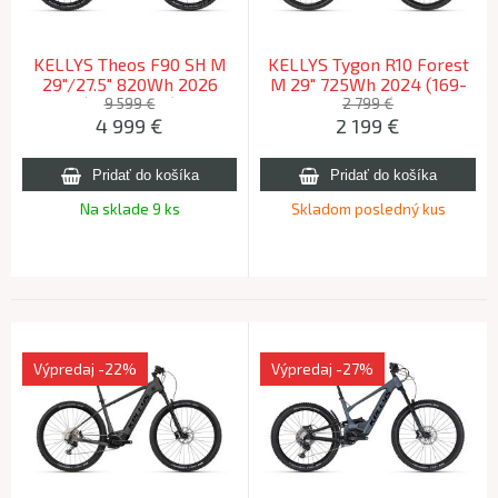
KELLYS Theos F90 SH M
KELLYS Tygon R10 Forest
29"/27.5" 820Wh 2026
M 29" 725Wh 2024 (169-
(168-180cm)
180cm)
9 599 €
2 799 €
4 999
€
2 199
€
Na sklade 9 ks
Skladom posledný kus
Výpredaj
-22%
Výpredaj
-27%