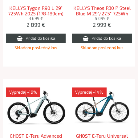
KELLYS Tygon R90 L 29"
KELLYS Theos R30 P Steel
725Wh 2025 (178-189cm)
Blue M 29"/27.5" 725Wh
2025 (165-180cm)
3 699 €
4 099 €
2 899
€
2 999
€
Skladom posledný kus
Skladom posledný kus
Výpredaj
-19%
Výpredaj
-14%
GHOST E-Teru Advanced
GHOST E-Teru Universal