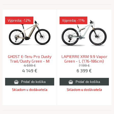
Výpredaj
-12%
Výpredaj
-11%
GHOST E-Teru Pro Dusty
LAPIERRE XRM 9.9 Vapor
Trail/Dusty Green - M
Green - L (176-186cm)
2025
2026
4 699 €
7 199 €
4 149
€
6 399
€
Skladom u dodávateľa
Skladom u dodávateľa