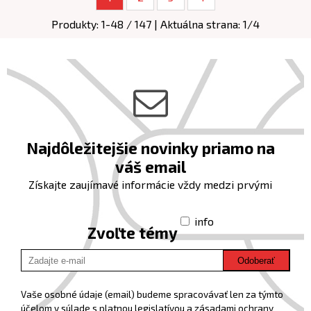
Produkty:
1
-
48
/
147
| Aktuálna strana:
1
/
4
Najdôležitejšie novinky priamo na
váš email
Získajte zaujímavé informácie vždy medzi prvými
info
Zvoľte témy
Odoberať
Vaše osobné údaje (email) budeme spracovávať len za týmto
účelom v súlade s platnou legislatívou a zásadami ochrany