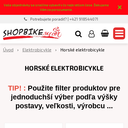
×
Vaše objednávky sa snažíme vybaviť v čo najkratšom čase. Ďakujeme
Vám za porozumenie.
Potrebujete poradiť? | +421 918544071
Úvod
Elektrobicykle
Horské elektrobicykle
HORSKÉ ELEKTROBICYKLE
TIP! :
Použite filter produktov pre
jednoduchší výber podľa výšky
postavy, veľkosti, výrobcu ...