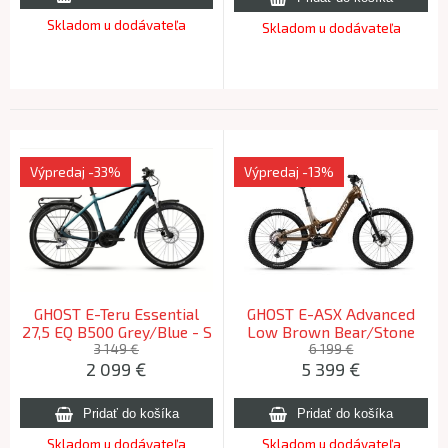
Skladom u dodávateľa
Skladom u dodávateľa
Výpredaj
-33%
Výpredaj
-13%
GHOST E-Teru Essential
GHOST E-ASX Advanced
27,5 EQ B500 Grey/Blue - S
Low Brown Bear/Stone
(162-174cm) 2025
Glossy - L (175-188cm)
3 149 €
6 199 €
2 099
€
5 399
€
2026
Skladom u dodávateľa
Skladom u dodávateľa