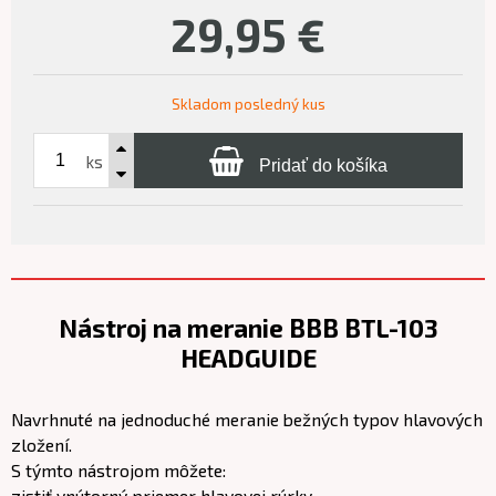
29,95
€
Skladom posledný kus
ks
Pridať do košíka
Nástroj na meranie BBB BTL-103
HEADGUIDE
Navrhnuté na jednoduché meranie bežných typov hlavových
zložení.
S týmto nástrojom môžete:
zistiť vnútorný priemer hlavovej rúrky.