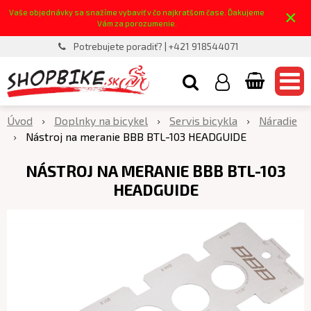
×
Vaše objednávky sa snažíme vybaviť v čo najkratšom čase. Ďakujeme
Vám za porozumenie.
Potrebujete poradiť? | +421 918544071
Úvod
Doplnky na bicykel
Servis bicykla
Náradie
Nástroj na meranie BBB BTL-103 HEADGUIDE
NÁSTROJ NA MERANIE BBB BTL-103
HEADGUIDE