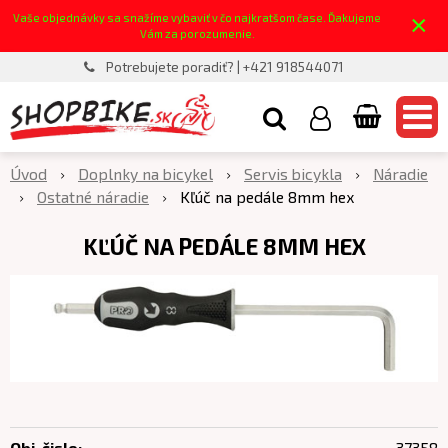
×
Vaše objednávky sa snažíme vybaviť v čo najkratšom čase. Ďakujeme
Vám za porozumenie.
Potrebujete poradiť? | +421 918544071
Úvod
Doplnky na bicykel
Servis bicykla
Náradie
Ostatné náradie
Kľúč na pedále 8mm hex
KĽÚČ NA PEDÁLE 8MM HEX
Obj. čislo:
37358