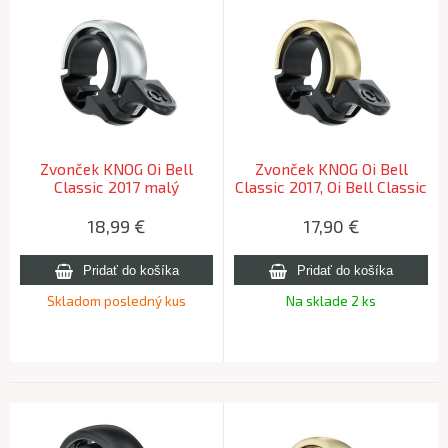
Zvonček KNOG Oi Bell
Zvonček KNOG Oi Bell
Classic 2017 malý
Classic 2017, Oi Bell Classic
strieborný
Malý Mosazný / Small
Brass
18,99
€
17,90
€
Skladom posledný kus
Na sklade 2 ks