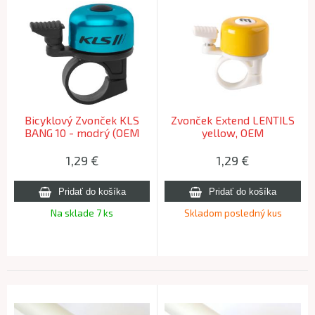
Bicyklový Zvonček KLS
Zvonček Extend LENTILS
BANG 10 - modrý (OEM
yellow, OEM
balenie)
1,29
€
1,29
€
Na sklade 7 ks
Skladom posledný kus