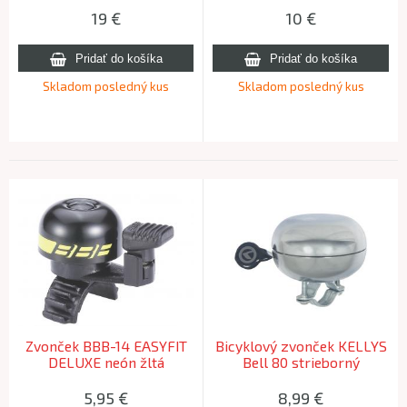
19
€
10
€
Skladom posledný kus
Skladom posledný kus
Zvonček BBB-14 EASYFIT
Bicyklový zvonček KELLYS
DELUXE neón žltá
Bell 80 strieborný
5,95
€
8,99
€