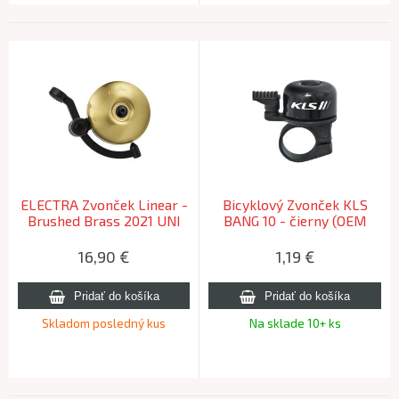
ELECTRA Zvonček Linear -
Bicyklový Zvonček KLS
Brushed Brass 2021 UNI
BANG 10 - čierny (OEM
balenie)
16,90
€
1,19
€
Skladom posledný kus
Na sklade 10+ ks