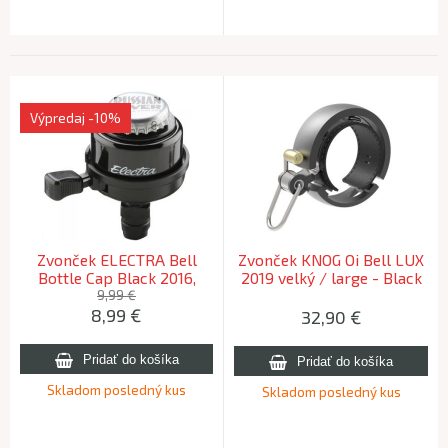
Výpredaj
-10%
Zvonček ELECTRA Bell
Zvonček KNOG Oi Bell LUX
Bottle Cap Black 2016,
2019 velký / large - Black
Black
Matt
9,99 €
8,99
€
32,90
€
Skladom posledný kus
Skladom posledný kus