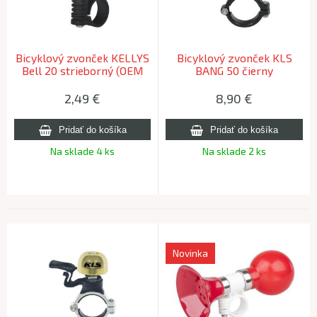
Bicyklový zvonček KELLYS
Bicyklový zvonček KLS
Bell 20 strieborný (OEM
BANG 50 čierny
balenie)
2,49
€
8,90
€
Na sklade 4 ks
Na sklade 2 ks
Novinka