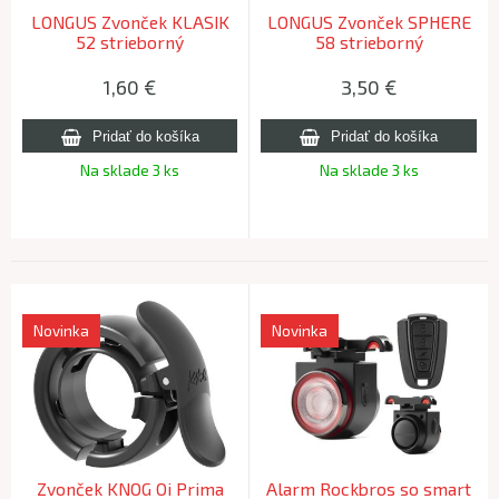
LONGUS Zvonček KLASIK
LONGUS Zvonček SPHERE
52 strieborný
58 strieborný
1,60
€
3,50
€
Na sklade 3 ks
Na sklade 3 ks
Novinka
Novinka
Zvonček KNOG Oi Prima
Alarm Rockbros so smart