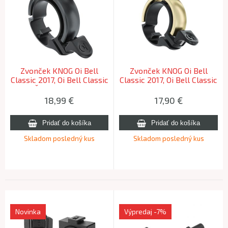
Zvonček KNOG Oi Bell
Zvonček KNOG Oi Bell
Classic 2017, Oi Bell Classic
Classic 2017, Oi Bell Classic
Velký Černý / Large Black
Velký Mosazný / Large
Brass
18,99
€
17,90
€
Skladom posledný kus
Skladom posledný kus
Novinka
Výpredaj
-7%