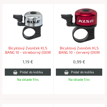
Bicyklový Zvonček KLS
Bicyklový Zvonček KLS
BANG 10 - strieborný (OEM
BANG 10 - červený (OEM
balenie)
balenie)
1,19
€
0,99
€
Na sklade 9 ks
Na sklade 5 ks