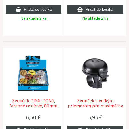
Na sklade 2 ks
Na sklade 2 ks
Zvonček DING-DONG,
Zvonček s veľkým
farebné oceľové, 80mm,
priemerom pre maximálny
objem zvuku BBB BBB-18 E
SOUND
6,50
€
5,95
€