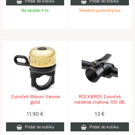
Na sklade 4 ks
Skladom posledný kus
Zvonček Woom Vienna
ROCKBROS Zvonček
gold
medená zliatina, 100 dB,
čierny
11,90
€
13
€