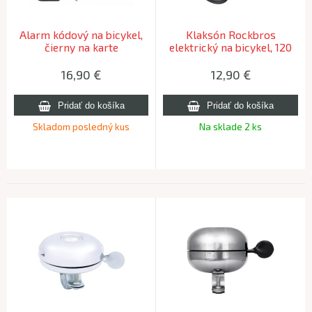
Alarm kódový na bicykel,
Klaksón Rockbros
čierny na karte
elektrický na bicykel, 120
dB
16,90
€
12,90
€
Skladom posledný kus
Na sklade 2 ks