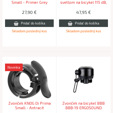
Small - Primer Grey
svetlom na bicykel 115 dB,
IPX5, čierny
27,90
€
47,95
€
Skladom posledný kus
Skladom posledný kus
Novinka
Zvonček KNOG Oi Prima
Zvonček na bicykel BBB
Small - Antracit
BBB-19 ERGOSOUND
-čierna