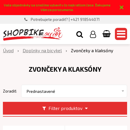
×
Vaše objednávky sa snažíme vybaviť v čo najkratšom čase. Ďakujeme
Vám za porozumenie.
Potrebujete poradiť? | +421 918544071
Úvod
Doplnky na bicykel
Zvončeky a klaksóny
ZVONČEKY A KLAKSÓNY
Zoradiť:
Prednastavené
Filter produktov