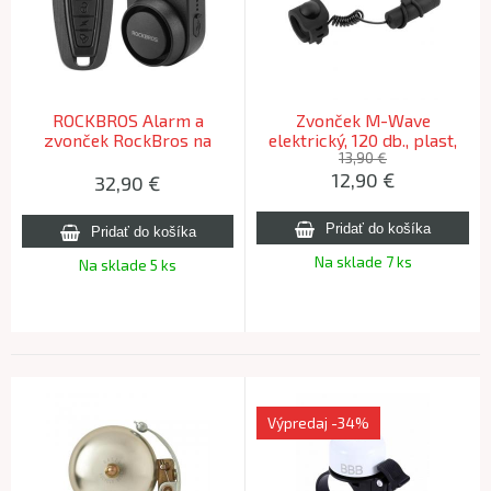
ROCKBROS Alarm a
Zvonček M-Wave
zvonček RockBros na
elektrický, 120 db., plast,
bicykel 120 dB, IPX5, čierny
čierny
13,90 €
12,90
€
32,90
€
Na sklade 7 ks
Na sklade 5 ks
Výpredaj
-34%