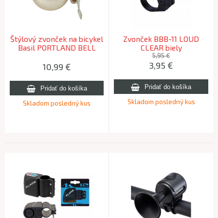
Štýlový zvonček na bicykel
Zvonček BBB-11 LOUD
Basil PORTLAND BELL
CLEAR biely
BRASS Chróm
5,95 €
3,95
€
10,99
€
Skladom posledný kus
Skladom posledný kus