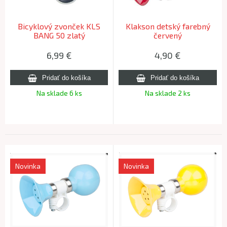
Bicyklový zvonček KLS
Klakson detský farebný
BANG 50 zlatý
červený
6,99
€
4,90
€
Na sklade 6 ks
Na sklade 2 ks
Novinka
Novinka