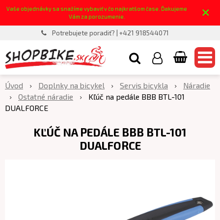
×
Vaše objednávky sa snažíme vybaviť v čo najkratšom čase. Ďakujeme
Vám za porozumenie.
Potrebujete poradiť? | +421 918544071
Úvod
Doplnky na bicykel
Servis bicykla
Náradie
Ostatné náradie
Kľúč na pedále BBB BTL-101
DUALFORCE
KĽÚČ NA PEDÁLE BBB BTL-101
DUALFORCE