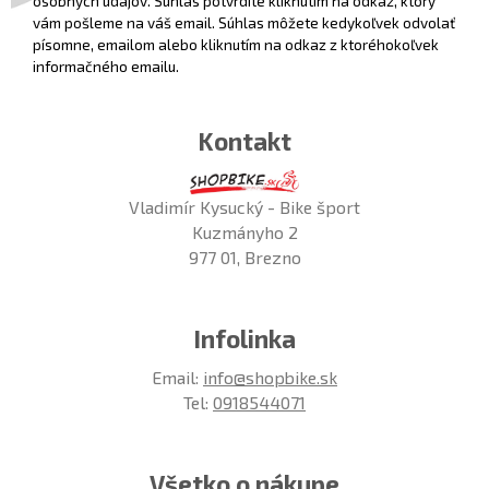
osobných údajov. Súhlas potvrdíte kliknutím na odkaz, ktorý
vám pošleme na váš email. Súhlas môžete kedykoľvek odvolať
písomne, emailom alebo kliknutím na odkaz z ktoréhokoľvek
informačného emailu.
Kontakt
Vladimír Kysucký - Bike šport
Kuzmányho 2
977 01, Brezno
Infolinka
Email:
info@shopbike.sk
Tel:
0918544071
Všetko o nákupe