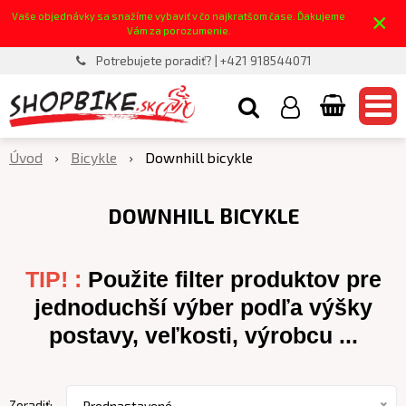
×
Vaše objednávky sa snažíme vybaviť v čo najkratšom čase. Ďakujeme
Vám za porozumenie.
Potrebujete poradiť? | +421 918544071
Úvod
Bicykle
Downhill bicykle
DOWNHILL BICYKLE
TIP! :
Použite filter produktov pre
jednoduchší výber podľa výšky
postavy, veľkosti, výrobcu ...
Zoradiť:
Prednastavené