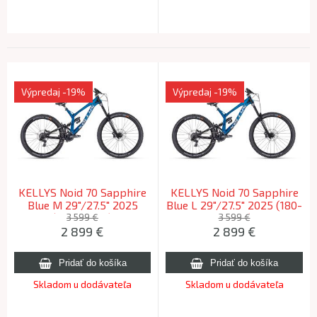
Výpredaj
-19%
Výpredaj
-19%
KELLYS Noid 70 Sapphire
KELLYS Noid 70 Sapphire
Blue M 29"/27.5" 2025
Blue L 29"/27.5" 2025 (180-
(175-182cm)
195cm)
3 599 €
3 599 €
2 899
€
2 899
€
Skladom u dodávateľa
Skladom u dodávateľa