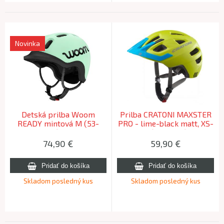
Novinka
Detská prilba Woom
Prilba CRATONI MAXSTER
READY mintová M (53-
PRO - lime-black matt, XS-
57cm), Mint
S (46-51cm)
74,90
€
59,90
€
Skladom posledný kus
Skladom posledný kus