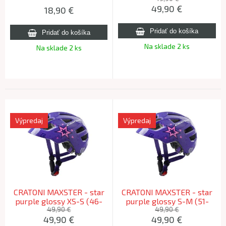
49,90
€
18,90
€
Na sklade 2 ks
Na sklade 2 ks
Výpredaj
Výpredaj
CRATONI MAXSTER - star
CRATONI MAXSTER - star
purple glossy XS-S (46-
purple glossy S-M (51-
51cm)
56cm)
49,90 €
49,90 €
49,90
€
49,90
€