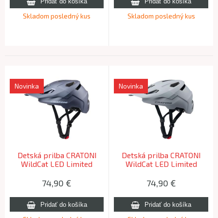
Skladom posledný kus
Skladom posledný kus
Novinka
Novinka
Detská prilba CRATONI
Detská prilba CRATONI
WildCat LED Limited
WildCat LED Limited
Edition Blue Matt - S-M
Edition Grey Matt - S-M
(49-56 cm) 2026
(49-56 cm) 2026
74,90
€
74,90
€