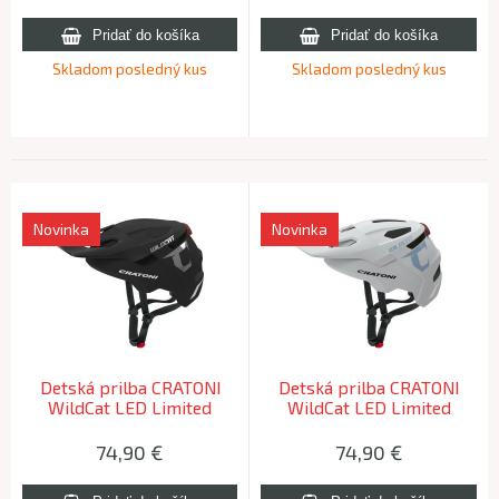
Skladom posledný kus
Skladom posledný kus
Novinka
Novinka
Detská prilba CRATONI
Detská prilba CRATONI
WildCat LED Limited
WildCat LED Limited
Edition Black Matt - S-M
Edition White Matt - S-M
(49-56 cm) 2026
(49-56 cm) 2026
74,90
€
74,90
€