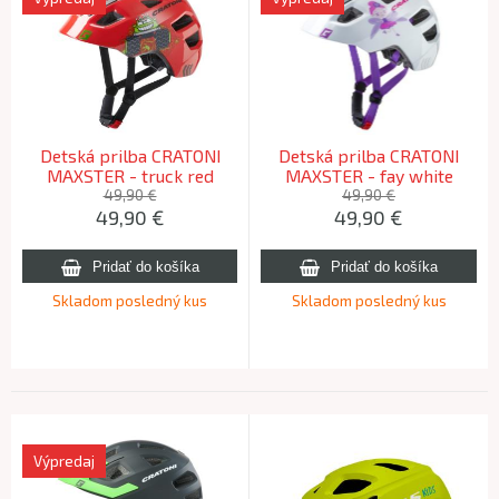
Detská prilba CRATONI
Detská prilba CRATONI
MAXSTER - truck red
MAXSTER - fay white
glossy S-M (51-56cm)
glossy, S-M (51-56cm)
49,90 €
49,90 €
49,90
€
49,90
€
Skladom posledný kus
Skladom posledný kus
Výpredaj