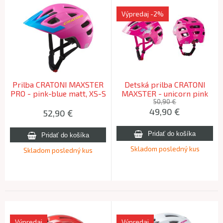
Výpredaj
-2%
Prilba CRATONI MAXSTER
Detská prilba CRATONI
PRO - pink-blue matt, XS-S
MAXSTER - unicorn pink
(46-51cm)
glossy, S-M (51-56cm)
50,90 €
49,90
€
52,90
€
Skladom posledný kus
Skladom posledný kus
Výpredaj
Výpredaj