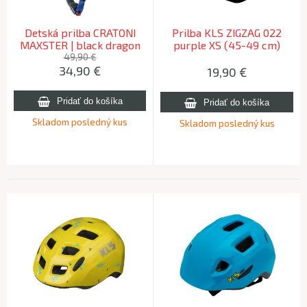
Detská prilba CRATONI
Prilba KLS ZIGZAG 022
MAXSTER | black dragon
purple XS (45-49 cm)
glossy, XS-S / 46-51cm
49,90 €
34,90
€
19,90
€
Skladom posledný kus
Skladom posledný kus