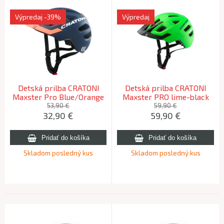
Výpredaj
-39%
Výpredaj
Detská prilba CRATONI
Detská prilba CRATONI
Maxster Pro Blue/Orange
Maxster PRO lime-black
Matt - XS/S (46-51cm)
matt, S-M (51-56cm)
53,90 €
59,90 €
32,90
€
59,90
€
Skladom posledný kus
Skladom posledný kus