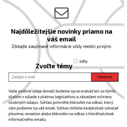
Najdôležitejšie novinky priamo na
váš email
Získajte zaujímavé informácie vždy medzi prvými
info
Zvoľte témy
Odoberať
Vaše osobné údaje (email) budeme spracovávať len za týmto
účelom v súlade s platnou legislatívou a zásadami ochrany
osobných údajov. Súhlas potvrdíte kliknutím na odkaz, ktorý
vám pošleme na váš email. Súhlas môžete kedykoľvek odvolať
písomne, emailom alebo kliknutím na odkaz z ktoréhokoľvek
informačného emailu.