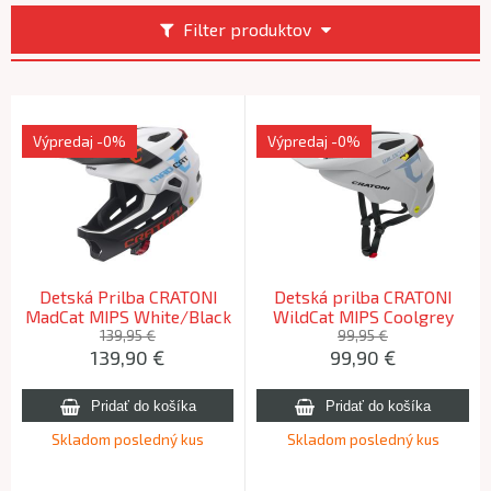
Filter produktov
Výpredaj
-0%
Výpredaj
-0%
Detská Prilba CRATONI
Detská prilba CRATONI
MadCat MIPS White/Black
WildCat MIPS Coolgrey
Matt - S/M (49-56cm)
Matt - S/M (49-56cm)
139,95 €
99,95 €
139,90
€
99,90
€
2025
Skladom posledný kus
Skladom posledný kus