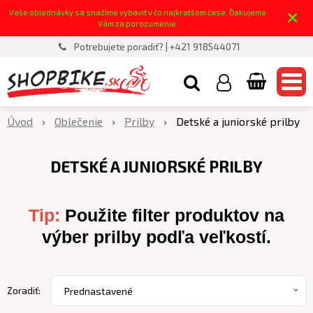
×
Vaše objednávky sa snažíme vybaviť v čo najkratšom čase. Ďakujeme
Vám za porozumenie.
Potrebujete poradiť? | +421 918544071
Úvod
Oblečenie
Prilby
Detské a juniorské prilby
DETSKÉ A JUNIORSKÉ PRILBY
Tip:
Použite filter produktov na
výber prilby podľa veľkostí.
Zoradiť:
Prednastavené