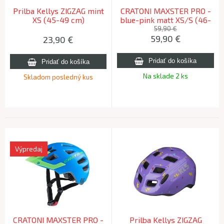
Prilba Kellys ZIGZAG mint
CRATONI MAXSTER PRO -
XS (45-49 cm)
blue-pink matt XS/S (46-
51cm)
59,90 €
59,90
€
23,90
€
Na sklade 2 ks
Skladom posledný kus
Výpredaj
CRATONI MAXSTER PRO -
Prilba Kellys ZIGZAG