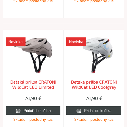
Skladom posledný kus
Skladom posledný kus
Novinka
Novinka
Detská prilba CRATONI
Detská prilba CRATONI
WildCat LED Limited
WildCat LED Coolgrey
Edition Darksand Matt - S-
Matt - S/M (49-56cm)
M (49-56 cm) 2026
2026
74,90
€
74,90
€
Skladom posledný kus
Skladom posledný kus