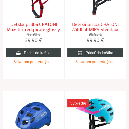
Detská prilba CRATONI
Detská prilba CRATONI
Maxster red pirate glossy,
WildCat MIPS Steelblue
S-M (51-56cm)
Matt - S/M (49-56cm)
42,90 €
99,95 €
39,90
€
99,90
€
2025
Skladom posledný kus
Skladom posledný kus
Výpredaj