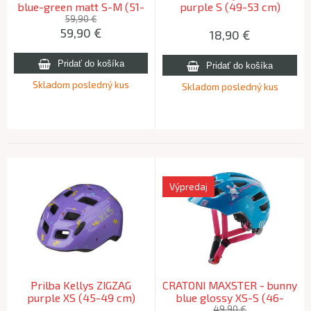
blue-green matt S-M (51-
purple S (49-53 cm)
56cm)
59,90 €
59,90
€
18,90
€
Skladom posledný kus
Skladom posledný kus
Výpredaj
Prilba Kellys ZIGZAG
CRATONI MAXSTER - bunny
purple XS (45-49 cm)
blue glossy XS-S (46-
51cm)
49,90 €