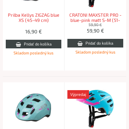
Prilba Kellys ZIGZAG blue
CRATONI MAXSTER PRO -
XS (45-49 cm)
blue-pink matt S-M (51-
56cm)
59,90 €
59,90
€
16,90
€
Skladom posledný kus
Skladom posledný kus
Výpredaj