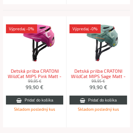
Výpredaj
-0%
Výpredaj
-0%
Detská prilba CRATONI
Detská prilba CRATONI
WildCat MIPS Pink Matt -
WildCat MIPS Sage Matt -
S/M (49-56cm)
S/M (49-56cm)
99,95 €
99,95 €
99,90
€
99,90
€
Skladom posledný kus
Skladom posledný kus