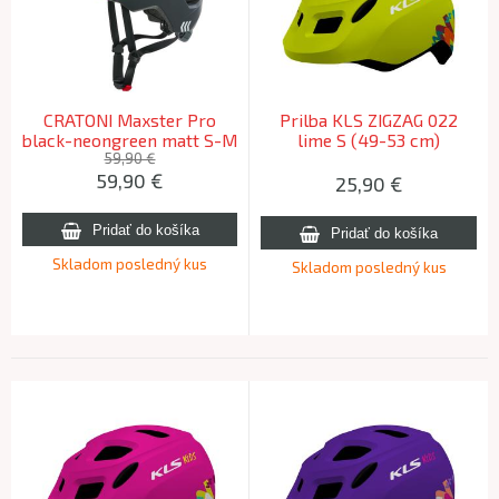
CRATONI Maxster Pro
Prilba KLS ZIGZAG 022
black-neongreen matt S-M
lime S (49-53 cm)
(51-56cm)
59,90 €
59,90
€
25,90
€
Skladom posledný kus
Skladom posledný kus