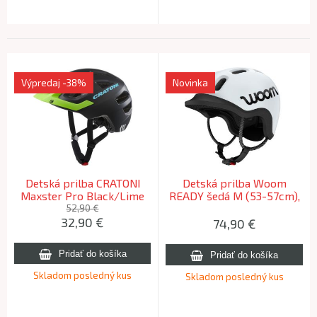
Výpredaj
-38%
Novinka
Detská prilba CRATONI
Detská prilba Woom
Maxster Pro Black/Lime
READY šedá M (53-57cm),
Matt - XS/S (46-51cm)
Light Grey ready
52,90 €
32,90
€
74,90
€
Skladom posledný kus
Skladom posledný kus