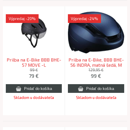
Výpredaj
-20%
Výpredaj
-24%
Prilba na E-Bike BBB BHE-
Prilba na E-Bike, BBB BHE-
57 MOVE -L
56 INDRA, matná šedá, M
(55-58 cm)
99 €
129,95 €
79
€
99
€
Skladom u dodávateľa
Skladom u dodávateľa