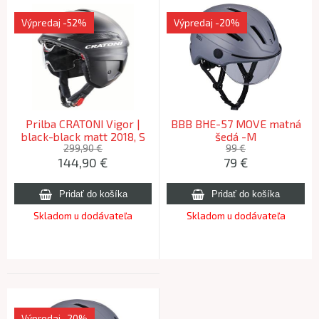
Výpredaj
-52%
Výpredaj
-20%
Prilba CRATONI Vigor |
BBB BHE-57 MOVE matná
black-black matt 2018, S
šedá -M
54-55 cm
299,90 €
99 €
144,90
€
79
€
Skladom u dodávateľa
Skladom u dodávateľa
Výpredaj
-20%