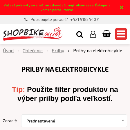
×
Vaše objednávky sa snažíme vybaviť v čo najkratšom čase. Ďakujeme
Vám za porozumenie.
Potrebujete poradiť? | +421 918544071
Úvod
Oblečenie
Prilby
Prilby na elektrobicykle
PRILBY NA ELEKTROBICYKLE
Tip:
Použite filter produktov na
výber prilby podľa veľkostí.
Zoradiť:
Prednastavené