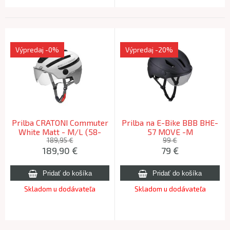
Výpredaj
-0%
Výpredaj
-20%
Prilba CRATONI Commuter
Prilba na E-Bike BBB BHE-
White Matt - M/L (58-
57 MOVE -M
61cm) 2024
189,95 €
99 €
189,90
€
79
€
Skladom u dodávateľa
Skladom u dodávateľa