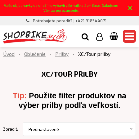
×
Vaše objednávky sa snažíme vybaviť v čo najkratšom čase. Ďakujeme
Vám za porozumenie.
Potrebujete poradiť? | +421 918544071
Úvod
Oblečenie
Prilby
XC/Tour prilby
XC/TOUR PRILBY
Tip:
Použite filter produktov na
výber prilby podľa veľkostí.
Zoradiť:
Prednastavené