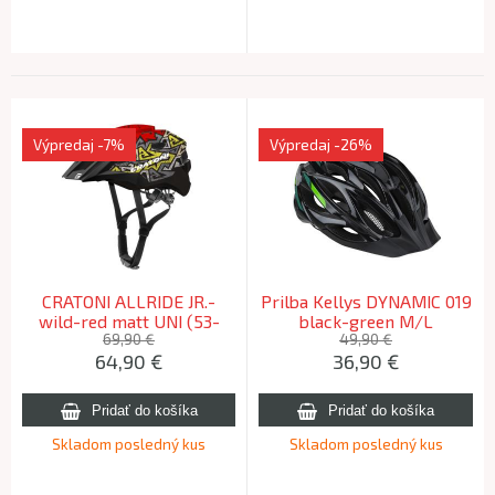
Výpredaj
-7%
Výpredaj
-26%
CRATONI ALLRIDE JR.-
Prilba Kellys DYNAMIC 019
wild-red matt UNI (53-
black-green M/L
59cm)
69,90 €
49,90 €
64,90
€
36,90
€
Skladom posledný kus
Skladom posledný kus