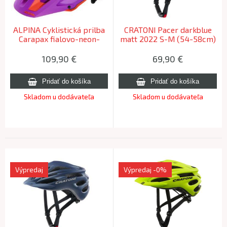
ALPINA Cyklistická prilba
CRATONI Pacer darkblue
Carapax fialovo-neon-
matt 2022 S-M (54-58cm)
červená 52-57cm
109,90
€
69,90
€
Skladom u dodávateľa
Skladom u dodávateľa
Výpredaj
Výpredaj
-0%