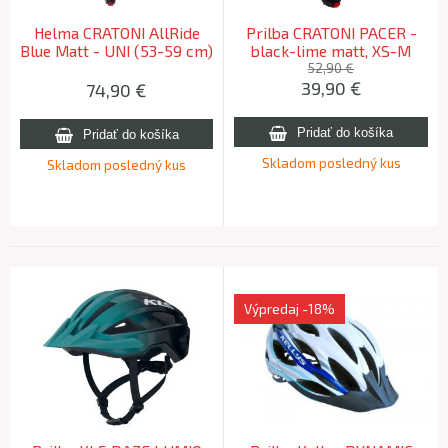
Helma CRATONI AllRide
Prilba CRATONI PACER -
Blue Matt - UNI (53-59 cm)
black-lime matt, XS-M
2026
(49-55cm)
52,90 €
39,90
€
74,90
€
Skladom posledný kus
Skladom posledný kus
Výpredaj
-18%