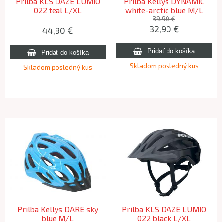
Prilba KLS DAZE LUMIO
Prilba Kellys DYNAMIC
022 teal L/XL
white-arctic blue M/L
39,90 €
32,90
€
44,90
€
Skladom posledný kus
Skladom posledný kus
Prilba Kellys DARE sky
Prilba KLS DAZE LUMIO
blue M/L
022 black L/XL