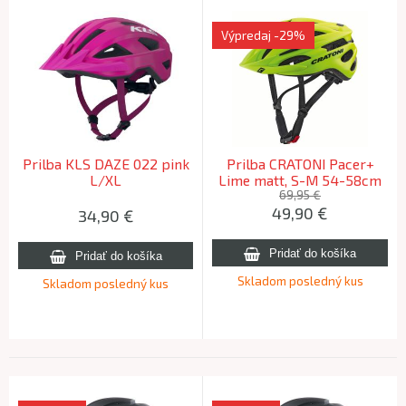
Výpredaj
-29%
Prilba KLS DAZE 022 pink
Prilba CRATONI Pacer+
L/XL
Lime matt, S-M 54-58cm
69,95 €
49,90
€
34,90
€
Skladom posledný kus
Skladom posledný kus