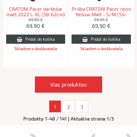
CRATONI Pacer darkblue
Prilba CRATONI Pacer neon
matt 2022 L-XL (58-62cm)
Yellow Matt - S/M (54-
58cm) 2023 S/M (54-
69,90 €
69,95 €
69,90
€
69,90
€
58cm)
Skladom u dodávateľa
Skladom u dodávateľa
Viac produktov
1
2
3
Produkty:
1
-
48
/
141
| Aktuálna strana:
1
/
3