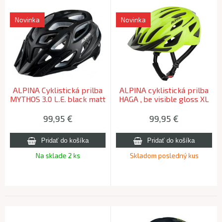
Novinka
Novinka
ALPINA Cyklistická prilba
ALPINA cyklistická prilba
MYTHOS 3.0 L.E. black matt
HAGA , be visible gloss XL
XL (59-64cm)
(59-64cm)
99,95
€
99,95
€
Na sklade 2 ks
Skladom posledný kus