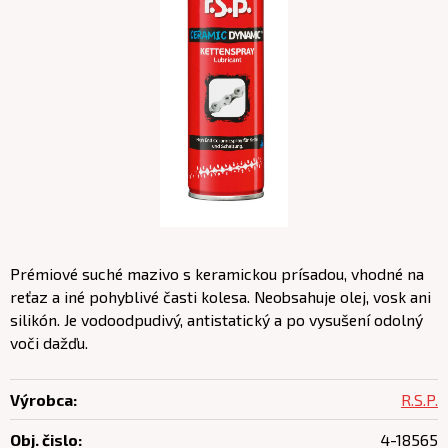
Prémiové suché mazivo s keramickou prísadou, vhodné na
reťaz a iné pohyblivé časti kolesa. Neobsahuje olej, vosk ani
silikón. Je vodoodpudivý, antistatický a po vysušení odolný
voči dažďu.
Výrobca:
R.S.P.
Obj. čislo:
4-18565