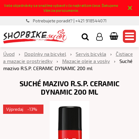
×
Vaše objednávky sa snažíme vybaviť v čo najkratšom čase. Ďakujeme
Vám za porozumenie.
Potrebujete poradiť? | +421 918544071
Úvod
Doplnky na bicykel
Servis bicykla
Čistiace
a mazacie prostriedky
Mazacie oleje a vosky
Suché
mazivo R.S.P. CERAMIC DYNAMIC 200 ml
SUCHÉ MAZIVO R.S.P. CERAMIC
DYNAMIC 200 ML
Výpredaj
-13%