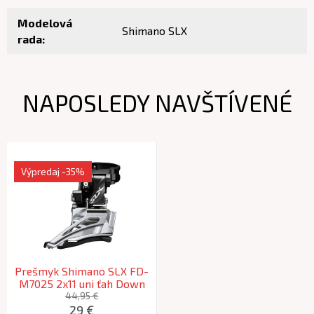
Modelová
Shimano SLX
rada:
NAPOSLEDY NAVŠTÍVENÉ
Výpredaj
-35%
Prešmyk Shimano SLX FD-
M7025 2x11 uni ťah Down
Swing (34,9/31,8/28,6mm)
44,95 €
29 €
38z.