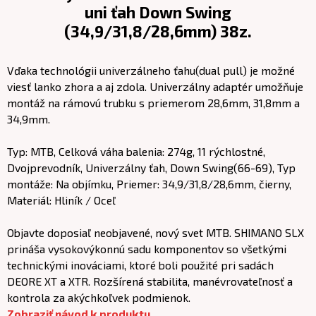
uni ťah Down Swing
(34,9/31,8/28,6mm) 38z.
Vďaka technológii univerzálneho ťahu(dual pull) je možné
viesť lanko zhora a aj zdola. Univerzálny adaptér umožňuje
montáž na rámovú trubku s priemerom 28,6mm, 31,8mm a
34,9mm.
Typ: MTB, Celková váha balenia: 274g, 11 rýchlostné,
Dvojprevodník, Univerzálny ťah, Down Swing(66-69), Typ
montáže: Na objímku, Priemer: 34,9/31,8/28,6mm, čierny,
Materiál: Hliník / Oceľ
Objavte doposiaľ neobjavené, nový svet MTB. SHIMANO SLX
prináša vysokovýkonnú sadu komponentov so všetkými
technickými inováciami, ktoré boli použité pri sadách
DEORE XT a XTR. Rozšírená stabilita, manévrovateľnosť a
kontrola za akýchkoľvek podmienok.
Zobraziť návod k produktu.