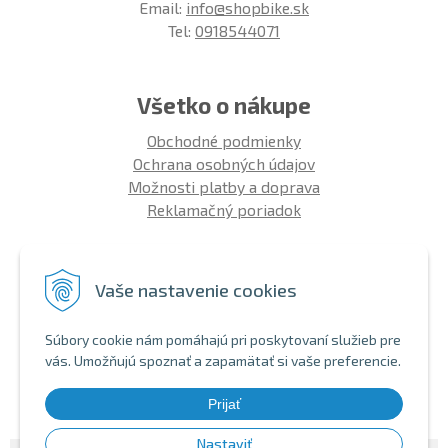
Email:
info@shopbike.sk
Tel:
0918544071
Všetko o nákupe
Obchodné podmienky
Ochrana osobných údajov
Možnosti platby a doprava
Reklamačný poriadok
Info
Vaše nastavenie cookies
Zákaznícky club
Montáž bicykla
Súbory cookie nám pomáhajú pri poskytovaní služieb pre
Aký bicykel kúpiť 26' | 27,5' | 29'
vás. Umožňujú spoznať a zapamätať si vaše preferencie.
Nákup na splátky
Bezhotovostná platba
Prijať
Nastaviť