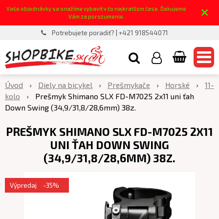
×
Vaše objednávky sa snažíme vybaviť v čo najkratšom čase. Ďakujeme
Vám za porozumenie.
Potrebujete poradiť? | +421 918544071
Úvod
Diely na bicykel
Prešmykače
Horské
11-
kolo
Prešmyk Shimano SLX FD-M7025 2x11 uni ťah
Down Swing (34,9/31,8/28,6mm) 38z.
PREŠMYK SHIMANO SLX FD-M7025 2X11
UNI ŤAH DOWN SWING
(34,9/31,8/28,6MM) 38Z.
Výpredaj
-35%