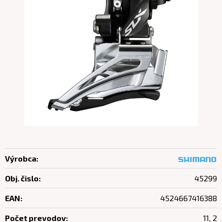
Výrobca:
Obj. čislo:
45299
EAN:
4524667416388
Počet prevodov:
11, 2