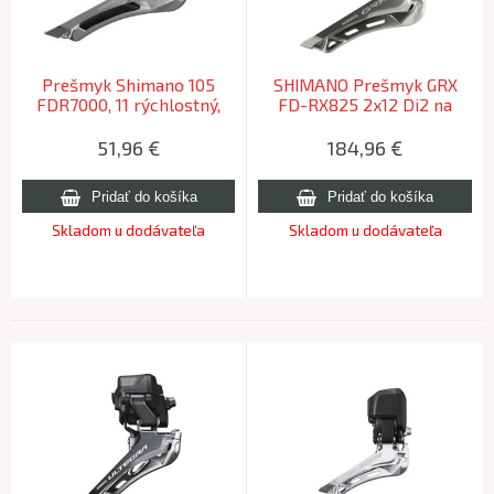
Prešmyk Shimano 105
SHIMANO Prešmyk GRX
FDR7000, 11 rýchlostný,
FD-RX825 2x12 Di2 na
Dvojprevodník, Down
návarku
Swing(61-66)
51,96
€
184,96
€
Skladom u dodávateľa
Skladom u dodávateľa