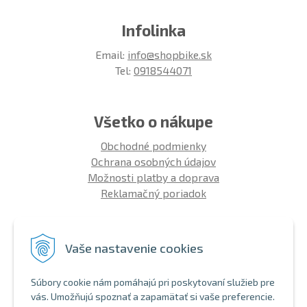
Infolinka
Email:
info@shopbike.sk
Tel:
0918544071
Všetko o nákupe
Obchodné podmienky
Ochrana osobných údajov
Možnosti platby a doprava
Reklamačný poriadok
Info
Vaše nastavenie cookies
Zákaznícky club
Montáž bicykla
Súbory cookie nám pomáhajú pri poskytovaní služieb pre
Aký bicykel kúpiť 26' | 27,5' | 29'
vás. Umožňujú spoznať a zapamätať si vaše preferencie.
Nákup na splátky