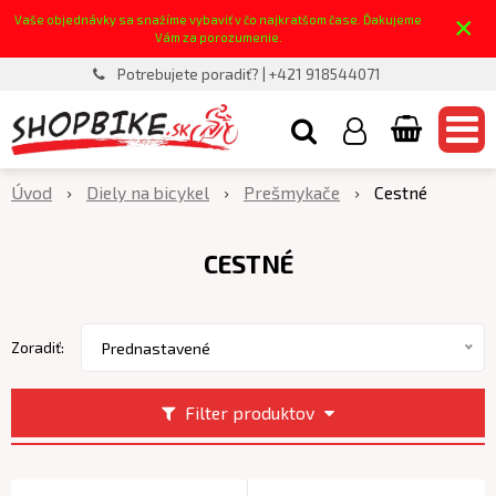
×
Vaše objednávky sa snažíme vybaviť v čo najkratšom čase. Ďakujeme
Vám za porozumenie.
Potrebujete poradiť? | +421 918544071
Úvod
Diely na bicykel
Prešmykače
Cestné
CESTNÉ
Zoradiť:
Prednastavené
Filter produktov