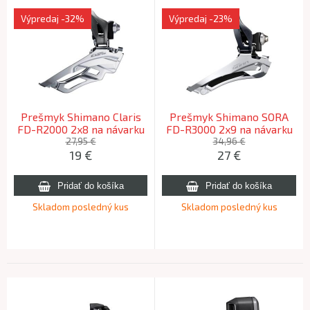
Výpredaj
-32%
Výpredaj
-23%
Prešmyk Shimano Claris
Prešmyk Shimano SORA
FD-R2000 2x8 na návarku
FD-R3000 2x9 na návarku
27,95 €
34,96 €
19
€
27
€
Skladom posledný kus
Skladom posledný kus