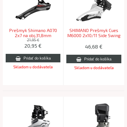
Prešmyk Shimano A070
SHIMANO Prešmyk Cues
2x7 na obj.31,8mm
M6000 2x10/11 Side Swing
D-type 36/40z.
21,95 €
20,95
€
46,68
€
Skladom u dodávateľa
Skladom u dodávateľa