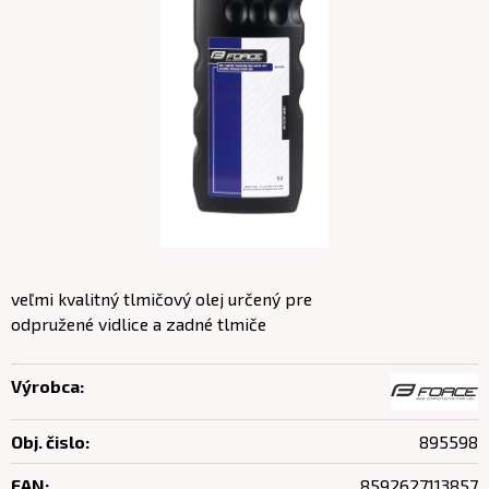
veľmi kvalitný tlmičový olej určený pre
odpružené vidlice a zadné tlmiče
Výrobca:
Obj. čislo:
895598
EAN:
8592627113857