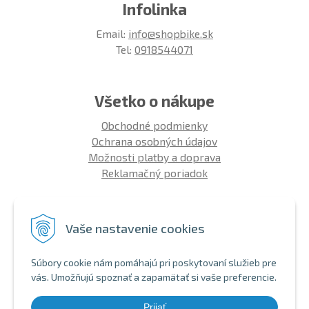
Infolinka
Email:
info@shopbike.sk
Tel:
0918544071
Všetko o nákupe
Obchodné podmienky
Ochrana osobných údajov
Možnosti platby a doprava
Reklamačný poriadok
Info
Vaše nastavenie cookies
Zákaznícky club
Montáž bicykla
Súbory cookie nám pomáhajú pri poskytovaní služieb pre
Aký bicykel kúpiť 26' | 27,5' | 29'
vás. Umožňujú spoznať a zapamätať si vaše preferencie.
Nákup na splátky
Bezhotovostná platba
Prijať