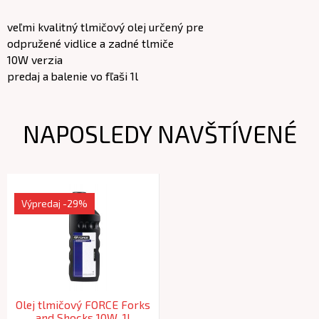
veľmi kvalitný tlmičový olej určený pre
odpružené vidlice a zadné tlmiče
10W verzia
predaj a balenie vo fľaši 1l
NAPOSLEDY NAVŠTÍVENÉ
Výpredaj
-29%
Olej tlmičový FORCE Forks
and Shocks 10W, 1l