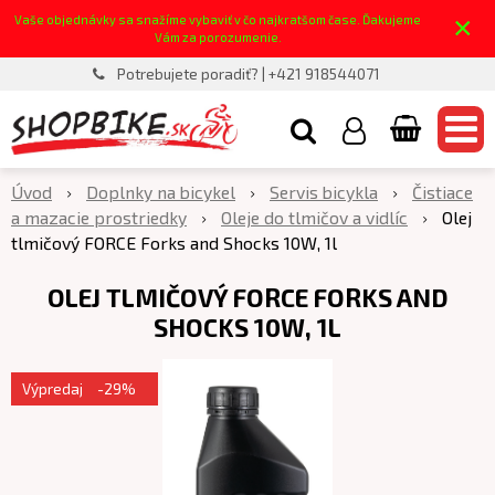
×
Vaše objednávky sa snažíme vybaviť v čo najkratšom čase. Ďakujeme
Vám za porozumenie.
Potrebujete poradiť? | +421 918544071
Úvod
Doplnky na bicykel
Servis bicykla
Čistiace
a mazacie prostriedky
Oleje do tlmičov a vidlíc
Olej
tlmičový FORCE Forks and Shocks 10W, 1l
OLEJ TLMIČOVÝ FORCE FORKS AND
SHOCKS 10W, 1L
Výpredaj
-29%