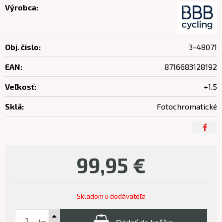
Výrobca:
Obj. čislo:
3-48071
EAN:
8716683128192
Veľkosť:
+1.5
Sklá:
Fotochromatické
99,95
€
Skladom u dodávateľa
ks