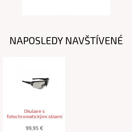
NAPOSLEDY NAVŠTÍVENÉ
Okuliare s
fotochromatickými sklami
a integrovanou zónou na
čítanie BBB BSG-64PH +1,5
99,95 €