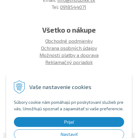
Tel:
0918544071
Všetko o nákupe
Obchodné podmienky
Ochrana osobných údajov
Možnosti platby a doprava
Reklamačný poriadok
Info
Vaše nastavenie cookies
Zákaznícky club
Montáž bicykla
Súbory cookie nám pomáhajú pri poskytovaní služieb pre
Aký bicykel kúpiť 26' | 27,5' | 29'
vás. Umožňujú spoznať a zapamätať si vaše preferencie.
Nákup na splátky
Bezhotovostná platba
Prijať
Nastaviť