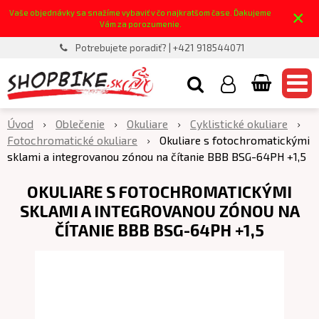
×
Vaše objednávky sa snažíme vybaviť v čo najkratšom čase. Ďakujeme
Vám za porozumenie.
Potrebujete poradiť? | +421 918544071
Úvod
Oblečenie
Okuliare
Cyklistické okuliare
Fotochromatické okuliare
Okuliare s fotochromatickými
sklami a integrovanou zónou na čítanie BBB BSG-64PH +1,5
OKULIARE S FOTOCHROMATICKÝMI
SKLAMI A INTEGROVANOU ZÓNOU NA
ČÍTANIE BBB BSG-64PH +1,5