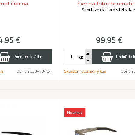
mat.čierna
čierna fotochromati
Športové okuliare s PH skla
4,95
€
99,95
€
ks
us
Obj. čislo:
3-48424
Skladom posledný kus
Obj. čis
Novinka