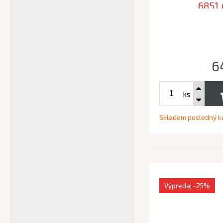
6851 
6
ks
Skladom posledný k
Výpredaj
-25%