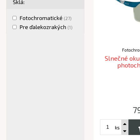
Sklá:
Fotochromatické
(27)
Pre ďalekozrakých
(1)
Fotochro
Slnečné oku
photoch
7
ks