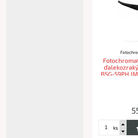
Fotochro
Fotochromat
ďalekozraký
BSG-59PH IM
5
ks