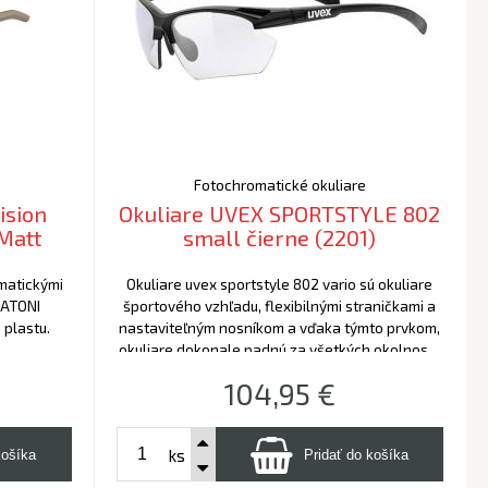
Fotochromatické okuliare
ision
Okuliare UVEX SPORTSTYLE 802
Matt
small čierne (2201)
matickými
Okuliare uvex sportstyle 802 vario sú okuliare
RATONI
športového vzhľadu, flexibilnými straničkami a
 plastu.
nastaviteľným nosníkom a vďaka týmto prvkom,
okuliare dokonale padnú za všetkých okolností.
Okuliare majú samozafarbovacie šošovky , ktoré
104,95
€
sa automaticky prispôsobia, za všetkých
svetelných podmienok vďaka technológii uvex
variomatic. Excentrácia šošovky a 100% UV
ks
ochrana poskytuje perfektné videnie bez
skreslenia.neskreslené videnie, nezahmlievajú