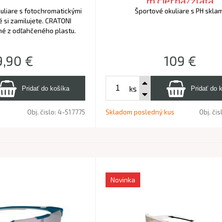
m.čierna/zlatá
uliare s fotochromatickými
Športové okuliare s PH skla
é si zamilujete. CRATONI
né z odľahčeného plastu.
9,90
€
109
€
ks
Obj. čislo:
4-517775
Skladom posledný kus
Obj. čis
Novinka