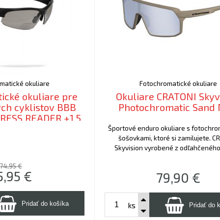
matické okuliare
Fotochromatické okuliare
ické okuliare pre
Okuliare CRATONI Skyv
ch cyklistov BBB
Photochromatic Sand 
RESS READER +1,5
Športové enduro okuliare s fotochro
šošovkami, ktoré si zamilujete. C
Skyvision vyrobené z odľahčeného
74,95 €
5,95
€
79,90
€
ks