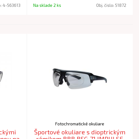
sa. Aj v tých najextrémnejších podmienkach
o:
4-563613
Na sklade 2 ks
Obj. čislo:
51872
držia okuliare na svojom mieste vďaka
flexibilným ramienkam a nastaviteľným
nosníkom.
Fotochromatické okuliare
ickými
Športové okuliare s dioptrickým
ónou na
rámikom BBB BSG-71 IMPULSE