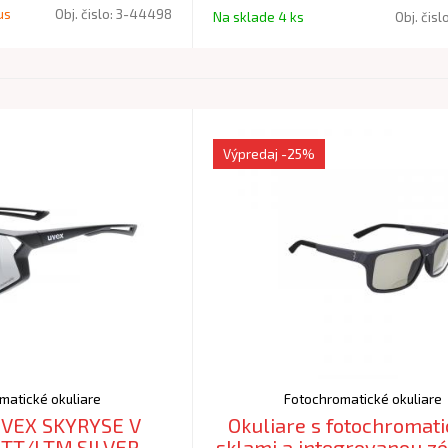
us
Obj. čislo:
3-44498
Na sklade 4 ks
Obj. čisl
Výpredaj
-25%
matické okuliare
Fotochromatické okuliare
UVEX SKYRYSE V
Okuliare s fotochromat
TT/LTM.SILVER
sklami a integrovanou z