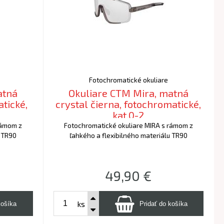
Fotochromatické okuliare
atná
Okuliare CTM Mira, matná
crystal čierna, fotochromatické,
kat.0-2
rámom z
Fotochromatické okuliare MIRA s rámom z
u TR90
ľahkého a flexibilného materiálu TR90
49,90
€
ks