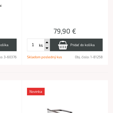
mi
79,90
€
ks
lo:
3-60376
Skladom posledný kus
Obj. čislo:
1-81258
Novinka