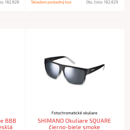
slo:
182.828
Skladom posledný kus
Obj. čislo:
182.829
Fotochromatické okuliare
re BBB
SHIMANO Okuliare SQUARE
čierno-biele smoke