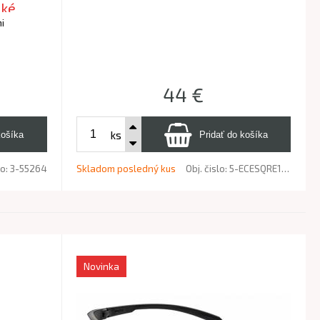
cké
mi
44
€
ks
lo:
3-55264
Skladom posledný kus
Obj. čislo:
5-ECESQRE1MRMN
Novinka