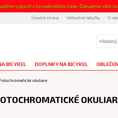
nažíme vybaviť v čo najkratšom čase. Ďakujeme Vám za
Úvodná strana
Veľkostné tabuľky
O nás
NA BICYKEL
DOPLNKY NA BICYKEL
OBLEČEN
Fotochromatické okuliare
FOTOCHROMATICKÉ OKULIAR