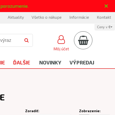
×
 porozumenie.
Aktuality
Všetko o nákupe
Informácie
Kontakt
Ceny v
€
Môj účet
IE
ĎALŠIE
NOVINKY
VÝPREDAJ
E
Zoradiť:
Zobrazenie: