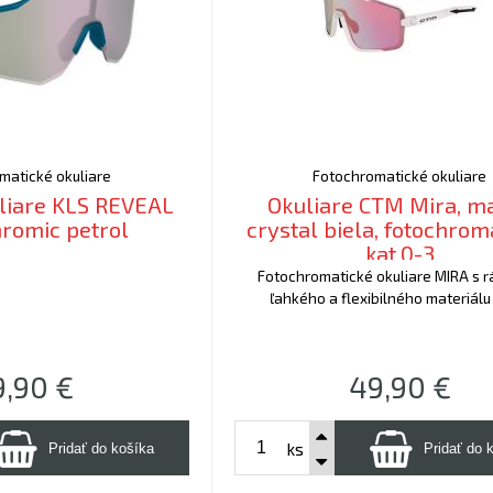
matické okuliare
Fotochromatické okuliare
liare KLS REVEAL
Okuliare CTM Mira, m
romic petrol
crystal biela, fotochromatické,
kat.0-3
Fotochromatické okuliare MIRA s 
ľahkého a flexibilného materiál
9,90
€
49,90
€
ks