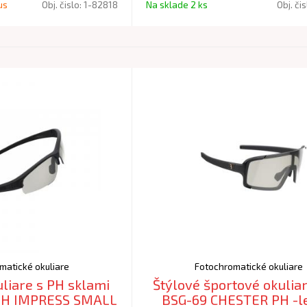
us
Obj. čislo:
1-82818
Na sklade 2 ks
Obj. či
matické okuliare
Fotochromatické okuliare
liare s PH sklami
Štýlové športové okulia
PH IMPRESS SMALL
BSG-69 CHESTER PH -lesklá