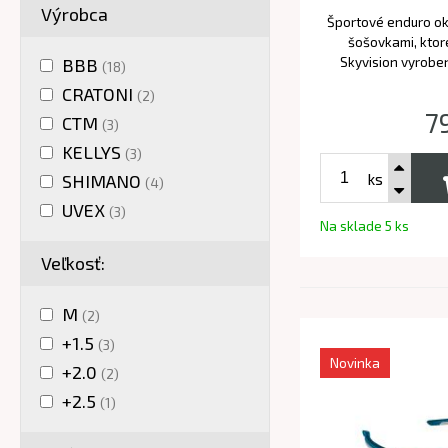
Výrobca
Športové enduro ok
šošovkami, ktor
Skyvision vyrobe
BBB
(18)
CRATONI
(2)
7
CTM
(3)
KELLYS
(3)
ks
SHIMANO
(4)
UVEX
(3)
Na sklade 5 ks
Veľkosť:
M
(2)
+1.5
(3)
Novinka
+2.0
(2)
+2.5
(1)