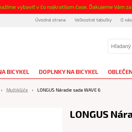
nažíme vybaviť v čo najkratšom čase. Ďakujeme Vám za
Úvodná strana
Veľkostné tabuľky
O nás
NA BICYKEL
DOPLNKY NA BICYKEL
OBLEČEN
Multikľúče
LONGUS Náradie sada WAVE 6
LONGUS Nára