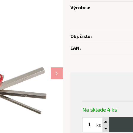
Výrobca:
Obj. čislo:
EAN:
Na sklade 4 ks
ks