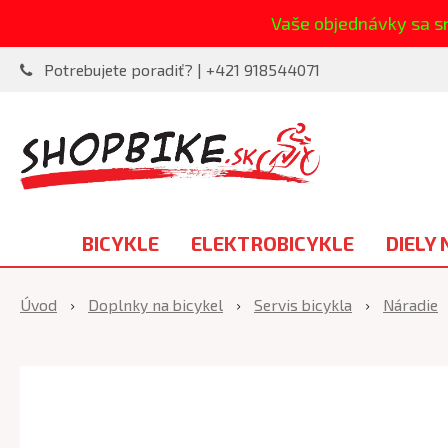
Vaše objednávky sa s
Potrebujete poradiť? | +421 918544071
BICYKLE
ELEKTROBICYKLE
DIELY 
Úvod
Doplnky na bicykel
Servis bicykla
Náradie