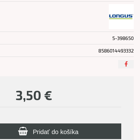
5-398650
8586014493332
3,50
€
Pridať do košíka