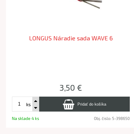
LONGUS Náradie sada WAVE 6
3,50 €
ks
Na sklade 4 ks
Obj. čislo:
5-398650