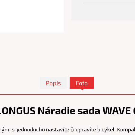
Popis
Foto
LONGUS Náradie sada WAVE 
ými si jednoducho nastavíte či opravíte bicykel. Kompak