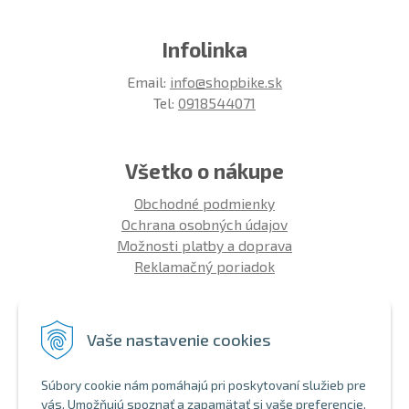
Infolinka
Email:
info@shopbike.sk
Tel:
0918544071
Všetko o nákupe
Obchodné podmienky
Ochrana osobných údajov
Možnosti platby a doprava
Reklamačný poriadok
Info
Vaše nastavenie cookies
Zákaznícky club
Montáž bicykla
Súbory cookie nám pomáhajú pri poskytovaní služieb pre
Aký bicykel kúpiť 26' | 27,5' | 29'
vás. Umožňujú spoznať a zapamätať si vaše preferencie.