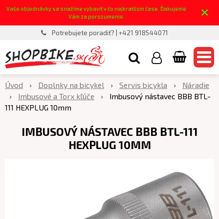
×
Vaše objednávky sa snažíme vybaviť v čo najkratšom čase. Ďakujeme
Vám za porozumenie.
Potrebujete poradiť? | +421 918544071
Úvod
Doplnky na bicykel
Servis bicykla
Náradie
Imbusové a Torx kľúče
Imbusový nástavec BBB BTL-
111 HEXPLUG 10mm
IMBUSOVÝ NÁSTAVEC BBB BTL-111
HEXPLUG 10MM