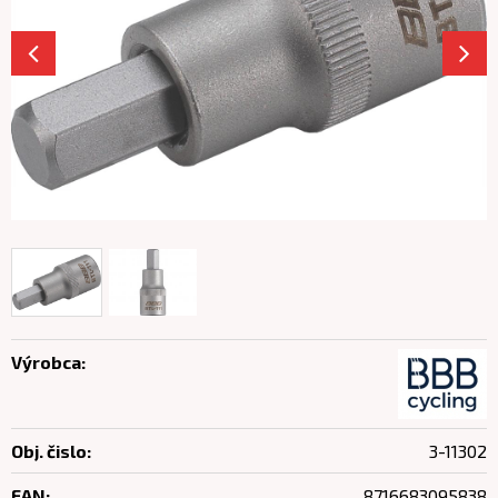
Výrobca:
Obj. čislo:
3-11302
EAN:
8716683095838