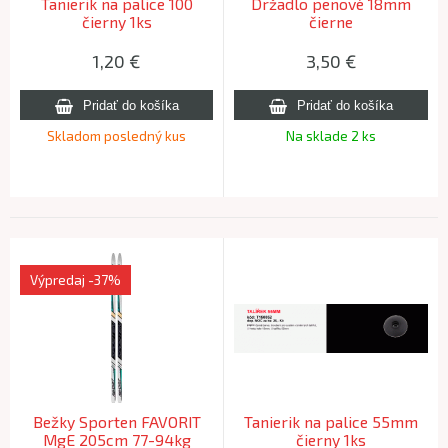
Tanierik na palice 100
Držadlo penové 18mm
čierny 1ks
čierne
1,20
€
3,50
€
Skladom posledný kus
Na sklade 2 ks
Výpredaj
-37%
Bežky Sporten FAVORIT
Tanierik na palice 55mm
MgE 205cm 77-94kg
čierny 1ks