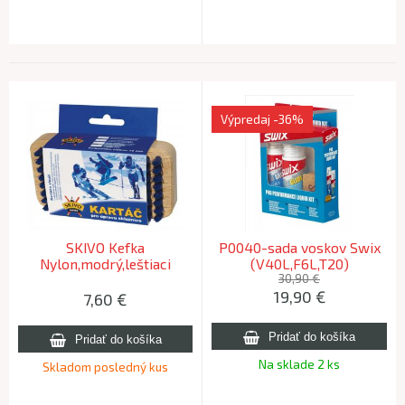
Výpredaj
-36%
SKIVO Kefka
P0040-sada voskov Swix
Nylon,modrý,leštiaci
(V40L,F6L,T20)
30,90 €
19,90
€
7,60
€
Na sklade 2 ks
Skladom posledný kus