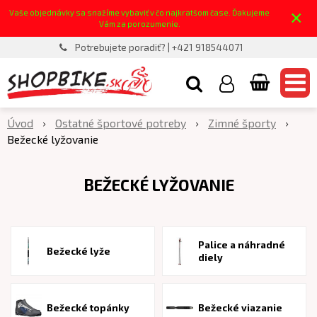
×
Vaše objednávky sa snažíme vybaviť v čo najkratšom čase. Ďakujeme
Vám za porozumenie.
Potrebujete poradiť? | +421 918544071
Úvod
Ostatné športové potreby
Zimné športy
Bežecké lyžovanie
BEŽECKÉ LYŽOVANIE
Palice a náhradné
Bežecké lyže
diely
Bežecké topánky
Bežecké viazanie