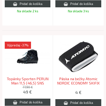
Na sklade 2 ks
Na sklade 3 ks
Výpredaj
-37%
Topánky Sporten PERUN
Páska na bežky Atomic
Man 11,5 (46,5) SNS
NORDIC ECONOMY SKIFIX
(2ks)
77,90 €
49
€
4
€