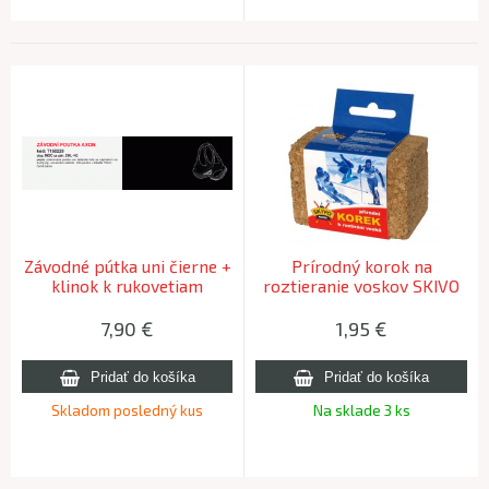
Závodné pútka uni čierne +
Prírodný korok na
klinok k rukovetiam
roztieranie voskov SKIVO
7,90
€
1,95
€
Skladom posledný kus
Na sklade 3 ks