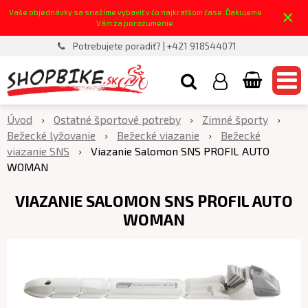
×
Vaše objednávky sa snažíme vybaviť v čo najkratšom čase. Ďakujeme
Vám za porozumenie.
Potrebujete poradiť? | +421 918544071
Úvod
Ostatné športové potreby
Zimné športy
Bežecké lyžovanie
Bežecké viazanie
Bežecké
viazanie SNS
Viazanie Salomon SNS PROFIL AUTO
WOMAN
VIAZANIE SALOMON SNS PROFIL AUTO
WOMAN