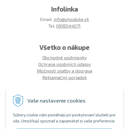
Infolinka
Email:
info@shopbike.sk
Tel:
0918544071
Všetko o nákupe
Obchodné podmienky
Ochrana osobných údajov
Možnosti platby a doprava
Reklamačný poriadok
Info
Vaše nastavenie cookies
Zákaznícky club
Montáž bicykla
Súbory cookie nám pomáhajú pri poskytovaní služieb pre
Aký bicykel kúpiť 26' | 27,5' | 29'
vás. Umožňujú spoznať a zapamätať si vaše preferencie.
Nákup na splátky