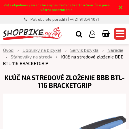
×
Vaše objednávky sa snažíme vybaviť v čo najkratšom čase. Ďakujeme
Vám za porozumenie.
Potrebujete poradiť? | +421 918544071
Úvod
Doplnky na bicykel
Servis bicykla
Náradie
Sťahováky na stredy
Kľúč na stredové zloženie BBB
BTL-116 BRACKETGRIP
KĽÚČ NA STREDOVÉ ZLOŽENIE BBB BTL-
116 BRACKETGRIP