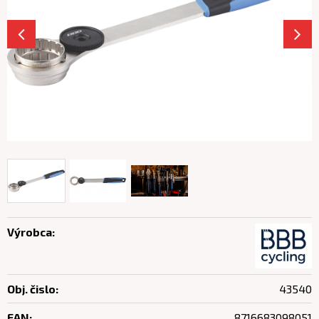
Výrobca:
Obj. čislo:
43540
EAN:
8716683098051