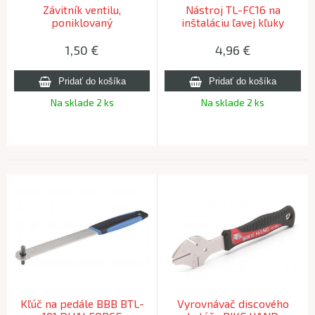
Závitník ventilu,
Nástroj TL-FC16 na
poniklovaný
inštaláciu ľavej kľuky
1,50
€
4,96
€
Na sklade 2 ks
Na sklade 2 ks
Kľúč na pedále BBB BTL-
Vyrovnávač discového