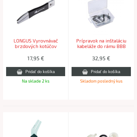
LONGUS Vyrovnávač
Prípravok na inštaláciu
brzdových kotúčov
kabeláže do rámu BBB
BTL-184 CABLEGUIDESET
17,95
€
32,95
€
Na sklade 2 ks
Skladom posledný kus