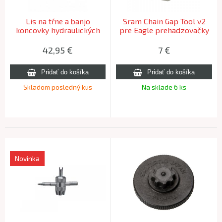
Lis na tŕne a banjo
Sram Chain Gap Tool v2
koncovky hydraulických
pre Eagle prehadzovačky
hadíc, BBB BTL-160
NEEDLEDRIVER
42,95
€
7
€
HYDRAULIC
Skladom posledný kus
Na sklade 6 ks
Novinka