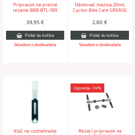
Prípravok na presné
Dávkovač maziva 20ml,
rezanie BBB BTL-189
Cyclon Bike Care GREASE
MULTITUBE
DOSEER SYSTEEM
39,95
€
2,60
€
Skladom u dodávateľa
Skladom u dodávateľa
Výpredaj
-14%
Klúč na roztiahnutie
Rezací prípravok na