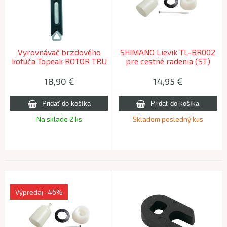
Vyrovnávač brzdového
SHIMANO Lievik TL-BR002
kotúča Topeak ROTOR TRU
pre cestné radenia (ST)
18,90
€
14,95
€
Na sklade 2 ks
Skladom posledný kus
Výpredaj
-46%