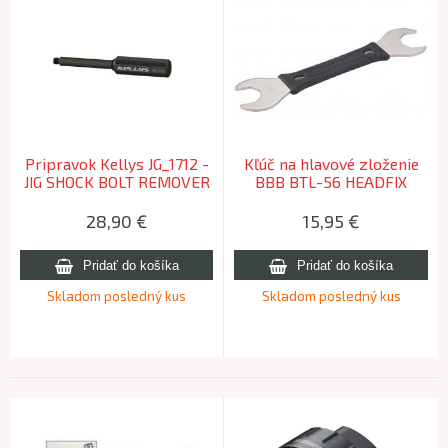
Pripravok Kellys JG_1712 -
Kľúč na hlavové zloženie
JIG SHOCK BOLT REMOVER
BBB BTL-56 HEADFIX
D8 L45
36/40mm
28,90
€
15,95
€
Skladom posledný kus
Skladom posledný kus