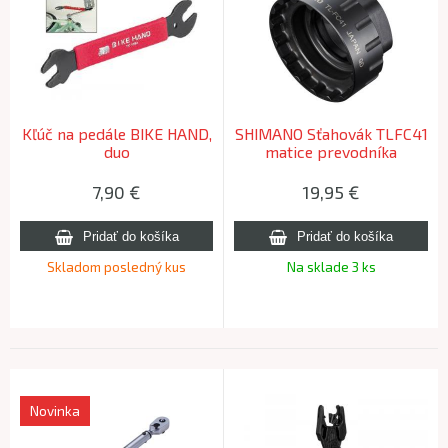
Kľúč na pedále BIKE HAND,
SHIMANO Sťahovák TLFC41
duo
matice prevodníka
XTR/XT/SLX 12-k.
7,90
€
19,95
€
Skladom posledný kus
Na sklade 3 ks
Novinka