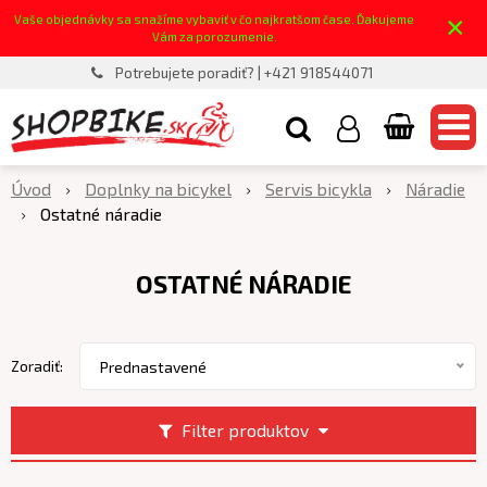
×
Vaše objednávky sa snažíme vybaviť v čo najkratšom čase. Ďakujeme
Vám za porozumenie.
Potrebujete poradiť? | +421 918544071
Úvod
Doplnky na bicykel
Servis bicykla
Náradie
Ostatné náradie
OSTATNÉ NÁRADIE
Zoradiť:
Prednastavené
Filter produktov