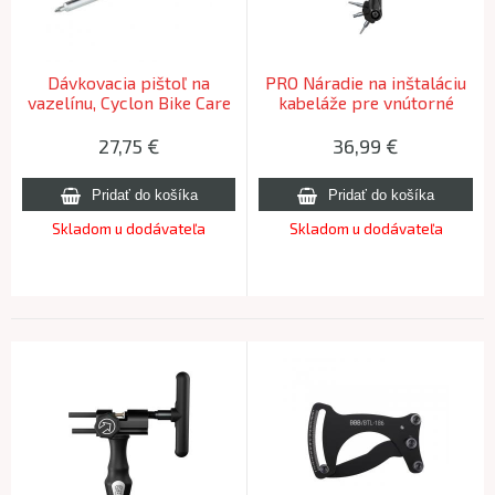
Dávkovacia pištoľ na
PRO Náradie na inštaláciu
vazelínu, Cyclon Bike Care
kabeláže pre vnútorné
GREASE GUN
vedenie
27,75
€
36,99
€
Skladom u dodávateľa
Skladom u dodávateľa