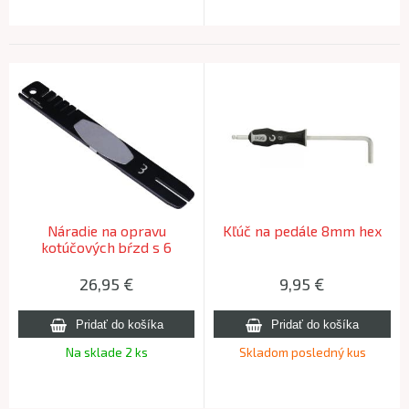
Náradie na opravu
Kľúč na pedále 8mm hex
kotúčových bŕzd s 6
funkciami BBB BTL-212
DISCDOCTOR
26,95
€
9,95
€
Na sklade 2 ks
Skladom posledný kus