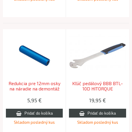
Redukcia pre 12mm osky
Kľúč pedálový BBB BTL-
na náradie na demontáž
10D HITORQUE
kazety BBB BTL-211
GUIDEPIN
5,95
€
19,95
€
Skladom posledný kus
Skladom posledný kus