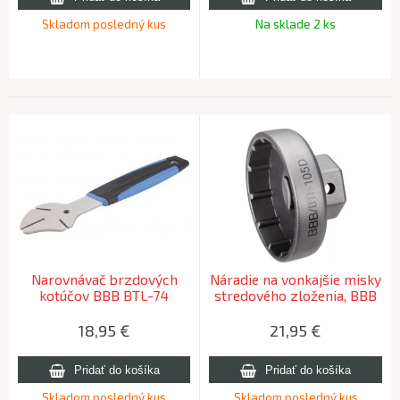
Skladom posledný kus
Na sklade 2 ks
Narovnávač brzdových
Náradie na vonkajšie misky
kotúčov BBB BTL-74
stredového zloženia, BBB
DISCSTRAIGHT
BTL-105D BRACKETPLUG
18,95
€
21,95
€
Skladom posledný kus
Skladom posledný kus