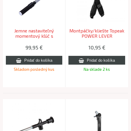
Jemne nastaviteľný
Montpáčky/kliešte Topeak
momentový kľúč s
POWER LEVER
nádstavcami BBB BTLL-
174 PRECISIONTORQUE
99,95
€
10,95
€
Skladom posledný kus
Na sklade 2 ks