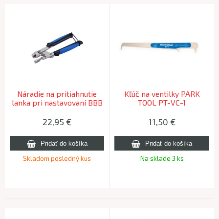
Náradie na pritiahnutie
Kľúč na ventilky PARK
lanka pri nastavovaní BBB
TOOL PT-VC-1
BTL-195 CABLEPULLER
22,95
€
11,50
€
Skladom posledný kus
Na sklade 3 ks