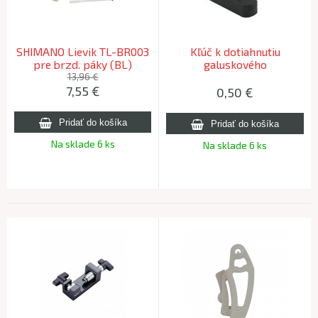
SHIMANO Lievik TL-BR003
Kľúč k dotiahnutiu
pre brzd. páky (BL)
galuskového
ventilu/nádstavca ventilu,
13,96 €
7,55
€
plast
0,50
€
Na sklade 6 ks
Na sklade 6 ks