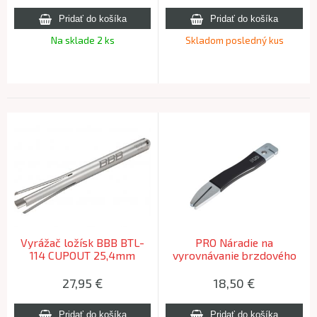
Na sklade 2 ks
Skladom posledný kus
Vyrážač ložísk BBB BTL-
PRO Náradie na
114 CUPOUT 25,4mm
vyrovnávanie brzdového
kotúča
27,95
€
18,50
€