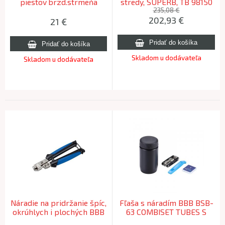
piestov brzd.strmeňa
stredy, SUPERB, TB 98150
Topeak HYDRAULIC
235,08 €
202,93
€
CALIPER PRESS
21
€
Skladom u dodávateľa
Skladom u dodávateľa
Náradie na pridržanie špíc,
Fľaša s náradím BBB BSB-
okrúhlych i plochých BBB
63 COMBISET TUBES S
BTL-214 SPOKEHOLDER