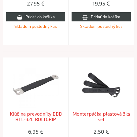
HYDRAULIC
27,95
€
19,95
€
Skladom posledný kus
Skladom posledný kus
Kľúč na prevodníky BBB
Monterpáčka plastová 3ks
BTL-32L BOLTGRIP
set
6,95
€
2,50
€