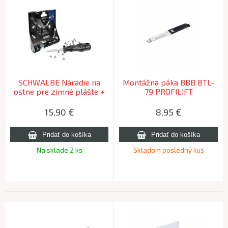
SCHWALBE Náradie na
Montážna páka BBB BTL-
ostne pre zimné plášte +
79 PROFILIFT
50 ostňov
15,90
€
8,95
€
Na sklade 2 ks
Skladom posledný kus