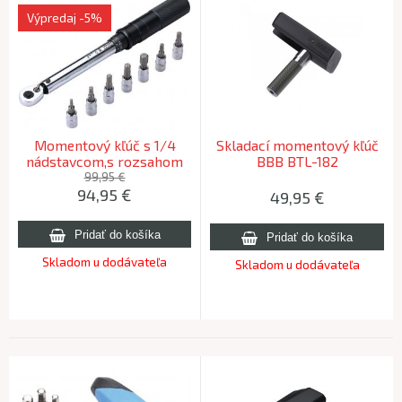
Výpredaj
-5%
Momentový kľúč s 1/4
Skladací momentový kľúč
nádstavcom,s rozsahom
BBB BTL-182
2-24Nm, BBB BTL-173
TORQUETUNE
99,95 €
94,95
€
TORQUESET DELUXE
49,95
€
Skladom u dodávateľa
Skladom u dodávateľa