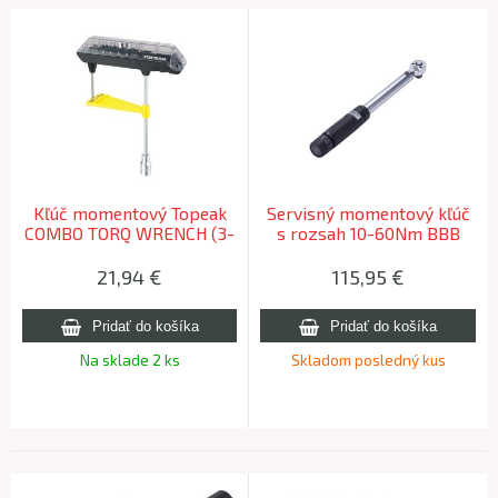
Kľúč momentový Topeak
Servisný momentový kľúč
COMBO TORQ WRENCH (3-
s rozsah 10-60Nm BBB
12Nm) + sada 5 bitov
BTL-175 HIGHTORQUE
21,94
€
115,95
€
Na sklade 2 ks
Skladom posledný kus