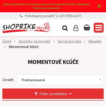
×
Vaše objednávky sa snažíme vybaviť v čo najkratšom čase. Ďakujeme
Vám za porozumenie.
Potrebujete poradiť? | +421 918544071
Úvod
Doplnky na bicykel
Servis bicykla
Náradie
Momentové kľúče
MOMENTOVÉ KĽÚČE
Zoradiť:
Prednastavené
Filter produktov