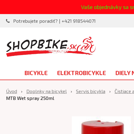
Vaše objednávky sa s
Potrebujete poradiť? | +421 918544071
BICYKLE
ELEKTROBICYKLE
DIELY 
Úvod
Doplnky na bicykel
Servis bicykla
Čistiace
MTB Wet spray 250ml