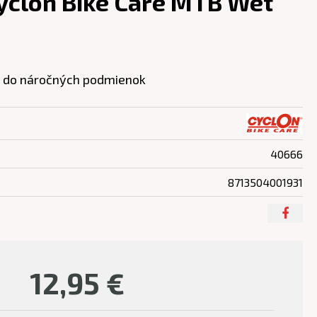
clon Bike Care MTB Wet
FE do náročných podmienok
40666
8713504001931
12,95
€