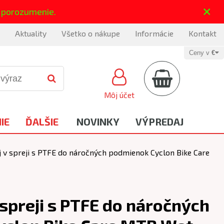
×
 porozumenie.
Aktuality
Všetko o nákupe
Informácie
Kontakt
Ceny v
€
Môj účet
IE
ĎALŠIE
NOVINKY
VÝPREDAJ
j v spreji s PTFE do náročných podmienok Cyclon Bike Care
 spreji s PTFE do náročných