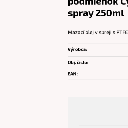
podmienok Cy
spray 250ml
Mazací olej v spreji s PT
Výrobca:
Obj. čislo:
EAN: