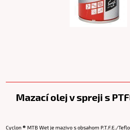
Mazací olej v spreji s 
Cyclon ® MTB Wet je mazivo s obsahom P.T.F.E./Teflon