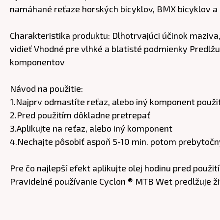
namáhané reťaze horských bicyklov, BMX bicyklov a
Charakteristika produktu: Dlhotrvajúci účinok maziva
vidieť Vhodné pre vlhké a blatisté podmienky Predlž
komponentov
Návod na použitie:
1.Najprv odmastíte reťaz, alebo iný komponent použit
2.Pred použitím dôkladne pretrepať
3.Aplikujte na reťaz, alebo iný komponent
4.Nechajte pôsobiť aspoň 5-10 min. potom prebytočný 
Pre čo najlepší efekt aplikujte olej hodinu pred použ
Pravidelné používanie Cyclon ® MTB Wet predlžuje ži