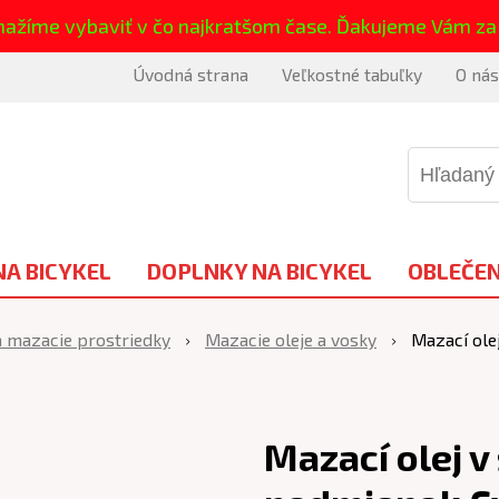
nažíme vybaviť v čo najkratšom čase. Ďakujeme Vám za
Úvodná strana
Veľkostné tabuľky
O nás
NA BICYKEL
DOPLNKY NA BICYKEL
OBLEČEN
 a mazacie prostriedky
Mazacie oleje a vosky
Mazací ole
Mazací olej v