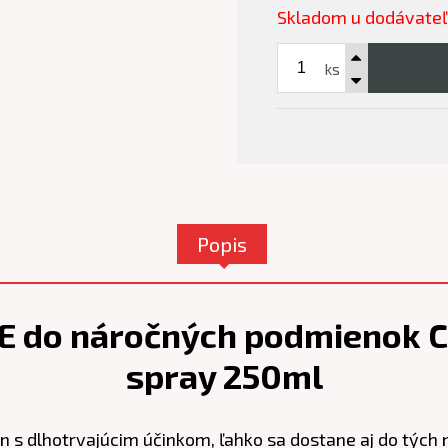
Skladom u dodávate
ks
Popis
PTFE do náročných podmienok 
spray 250ml
 s dlhotrvajúcim účinkom, ľahko sa dostane aj do tých 