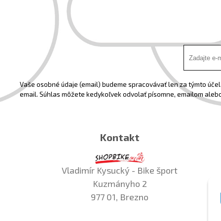
Vaše osobné údaje (email) budeme spracovávať len za týmto účelo
email. Súhlas môžete kedykoľvek odvolať písomne, emailom alebo
Kontakt
Vladimír Kysucký - Bike šport
Kuzmányho 2
977 01, Brezno