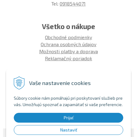
Tel:
0918544071
Všetko o nákupe
Obchodné podmienky
Ochrana osobných údajov
Možnosti platby a doprava
Reklamačný poriadok
Info
Vaše nastavenie cookies
Zákaznícky club
Montáž bicykla
Súbory cookie nám pomáhajú pri poskytovaní služieb pre
Aký bicykel kúpiť 26' | 27,5' | 29'
vás. Umožňujú spoznať a zapamätať si vaše preferencie.
Nákup na splátky
Bezhotovostná platba
Prijať
Nastaviť
© 2026 SHOPBIKE •
NextShop
&
e-shop Pohoda Connector
by