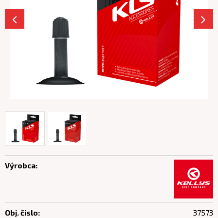
Výrobca:
Obj. čislo:
37573