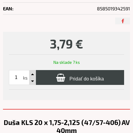
EAN:
8585019342591
3,79
€
Na sklade 7 ks
ks
Pridať do košíka
Duša KLS 20 x 1,75-2,125 (47/57-406) AV
40mm