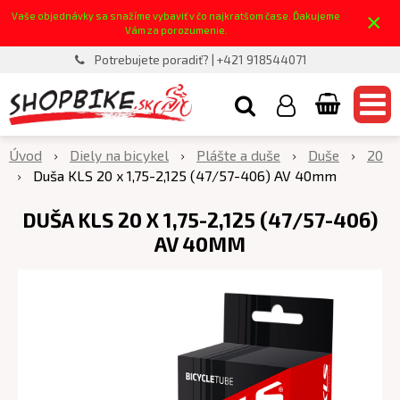
×
Vaše objednávky sa snažíme vybaviť v čo najkratšom čase. Ďakujeme
Vám za porozumenie.
Potrebujete poradiť? | +421 918544071
Úvod
Diely na bicykel
Plášte a duše
Duše
20
Duša KLS 20 x 1,75-2,125 (47/57-406) AV 40mm
DUŠA KLS 20 X 1,75-2,125 (47/57-406)
AV 40MM