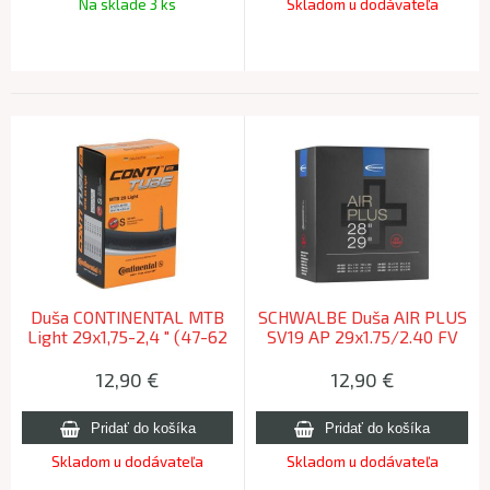
Na sklade 3 ks
Skladom u dodávateľa
Duša CONTINENTAL MTB
SCHWALBE Duša AIR PLUS
Light 29x1,75-2,4 " (47-62
SV19 AP 29x1.75/2.40 FV
/ 622) FV galuskový 60mm
(40/62-622) 40mm 320g
12,90
€
12,90
€
Skladom u dodávateľa
Skladom u dodávateľa