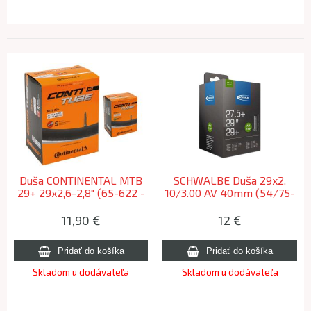
Duša CONTINENTAL MTB
SCHWALBE Duša 29x2.
29+ 29x2,6-2,8" (65-622 -
10/3.00 AV 40mm (54/75-
70-622) AV autoventil
622) 215g Freeride
40mm
11,90
€
12
€
Skladom u dodávateľa
Skladom u dodávateľa