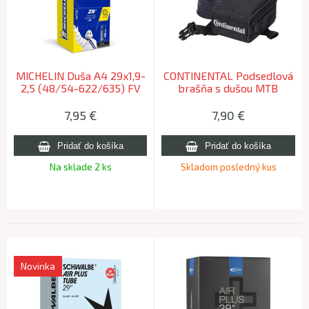
MICHELIN Duša A4 29x1,9-
CONTINENTAL Podsedlová
2,5 (48/54-622/635) FV
brašňa s dušou MTB
40mm 220g
29x1,75-2,4 (47-62/622)
FV42
7,95
€
7,90
€
Na sklade 2 ks
Skladom posledný kus
Novinka