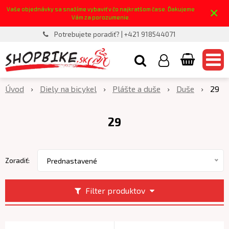
×
Vaše objednávky sa snažíme vybaviť v čo najkratšom čase. Ďakujeme
Vám za porozumenie.
Potrebujete poradiť? | +421 918544071
Úvod
Diely na bicykel
Plášte a duše
Duše
29
29
Zoradiť:
Prednastavené
Filter produktov