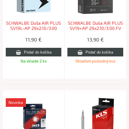
SCHWALBE Duša AIR PLUS
SCHWALBE Duša AIR PLUS
SV19L-AP 29x2.10/3.00
SV19+AP 29x2.10/3.00 FV
(54/65-622) FV 40mm
(54/65-622) 40mm 420g
420g
11,90
€
13,90
€
Na sklade 2 ks
Skladom posledný kus
Novinka