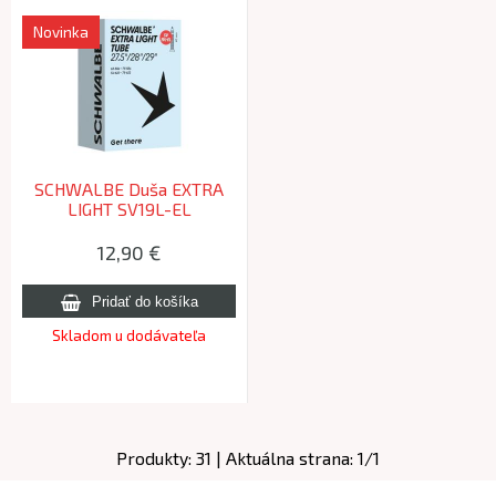
Novinka
SCHWALBE Duša EXTRA
LIGHT SV19L-EL
29x2.10/3.00 (54/75-
584/622) FV 40mm 215g
12,90
€
Skladom u dodávateľa
Produkty:
31
| Aktuálna strana:
1
/
1