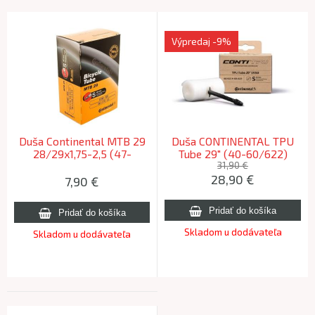
Výpredaj
-9%
Duša Continental MTB 29
Duša CONTINENTAL TPU
28/29x1,75-2,5 (47-
Tube 29" (40-60/622)
62/622) S60 galuskový
SV60
31,90 €
28,90
€
60mm
7,90
€
Skladom u dodávateľa
Skladom u dodávateľa