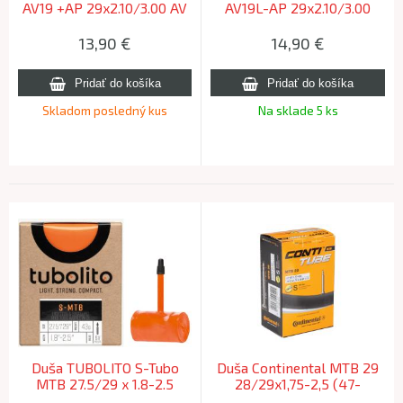
AV19 +AP 29x2.10/3.00 AV
AV19L-AP 29x2.10/3.00
(54/65-622) 40mm 420g
(54/65-622) AV 40mm
420g
13,90
€
14,90
€
Skladom posledný kus
Na sklade 5 ks
Duša TUBOLITO S-Tubo
Duša Continental MTB 29
MTB 27.5/29 x 1.8-2.5
28/29x1,75-2,5 (47-
SV42
62/622) A40 autoventil