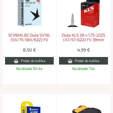
SCHWALBE Duša SV19L
Duša KLS 29 x 1,75-2,125
(54/75-584/622) FV
(47/57-622) FV 39mm
40mm 275g
8,50
€
4,99
€
Na sklade 10+ ks
Na sklade 7 ks