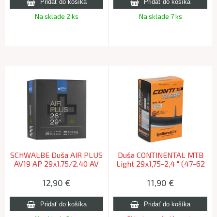
Na sklade 2 ks
Na sklade 7 ks
SCHWALBE Duša AIR PLUS
Duša CONTINENTAL MTB
AV19 AP 29x1.75/2.40 AV
Light 29x1,75-2,4 " (47-62
(40/62-622) 40mm 320g
/ 622) FV galuskový 42mm
12,90
€
11,90
€