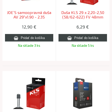
JOE´S samoopravná duša
Duša KLS 29 x 2,20-2,50
AV 29"x1.90 - 2.35
(58/62-622) FV 48mm
12,90
€
6,29
€
Na sklade 3 ks
Na sklade 5 ks