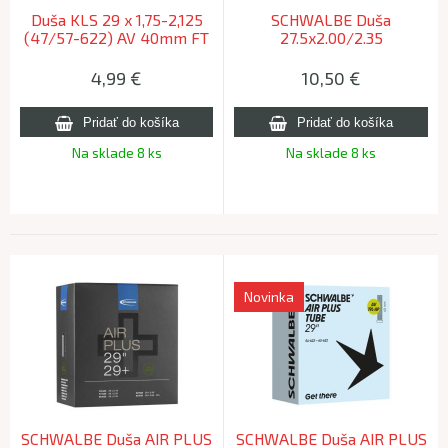
Duša KLS 29 x 1,75-2,125
SCHWALBE Duša
(47/57-622) AV 40mm FT
27.5x2.00/2.35
29x1.75/2.40 FV 40mm
(40/62-584/635) 140g
4,99
€
10,50
€
exlight
Na sklade 8 ks
Na sklade 8 ks
Novinka
SCHWALBE Duša AIR PLUS
SCHWALBE Duša AIR PLUS