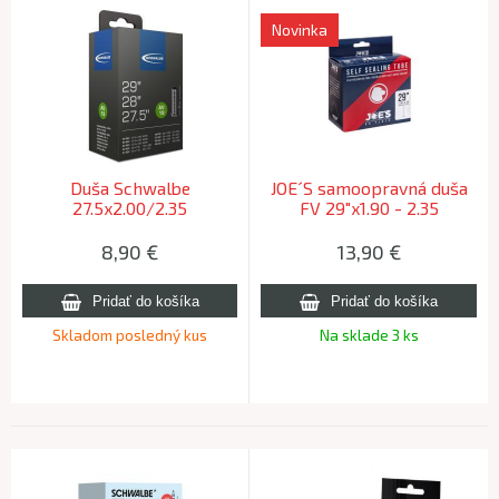
Novinka
Duša Schwalbe
JOE´S samoopravná duša
27.5x2.00/2.35
FV 29"x1.90 - 2.35
29x1.75/2.40 AV (50/62-
584/635) 220g /Vel:27,5
8,90
€
13,90
€
Skladom posledný kus
Na sklade 3 ks