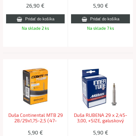
40mm
26,90
€
5,90
€
Na sklade 2 ks
Na sklade 7 ks
Duša Continental MTB 29
Duša RUBENA 29 x 2,45-
28/29x1,75-2,5 (47-
3,00, +SIZE, galuskový
62/622) S42 galuskový
v.FV47
42mm
5,90
€
5,90
€