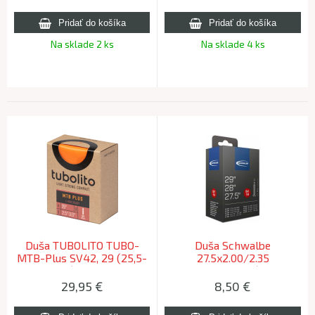
Na sklade 2 ks
Na sklade 4 ks
Duša TUBOLITO TUBO-
Duša Schwalbe
MTB-Plus SV42, 29 (25,5-
27.5x2.00/2.35
3,0) - 110g
29x1.75/2.40 FV (50/62-
584/635) 220g
29,95
€
8,50
€