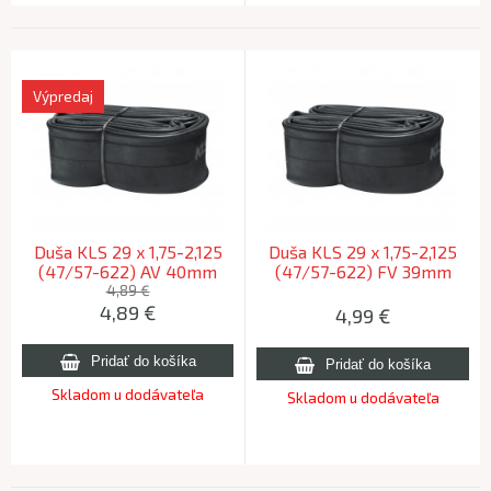
Výpredaj
Duša KLS 29 x 1,75-2,125
Duša KLS 29 x 1,75-2,125
(47/57-622) AV 40mm
(47/57-622) FV 39mm
OEM
OEM
4,89 €
4,89
€
4,99
€
Skladom u dodávateľa
Skladom u dodávateľa