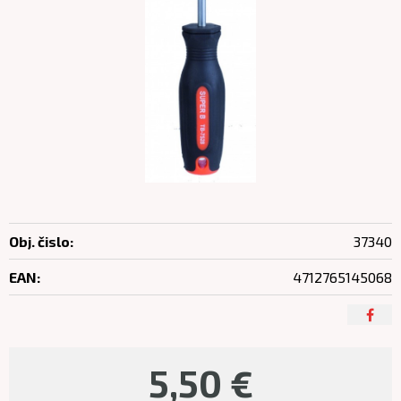
Obj. čislo:
37340
EAN:
4712765145068
5,50
€