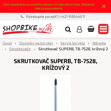
×
Vaše objednávky sa snažíme vybaviť v čo najkratšom čase. Ďakujeme
Vám za porozumenie.
Potrebujete poradiť? | +421 918544071
Úvod
Doplnky na bicykel
Servis bicykla
Náradie
Skrutkovače
Skrutkovač SUPERB, TB-7528, krížový 2
SKRUTKOVAČ SUPERB, TB-7528,
KRÍŽOVÝ 2