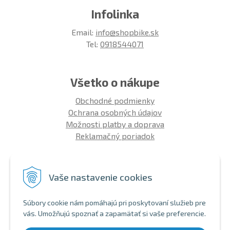
Infolinka
Email:
info@shopbike.sk
Tel:
0918544071
Všetko o nákupe
Obchodné podmienky
Ochrana osobných údajov
Možnosti platby a doprava
Reklamačný poriadok
Info
Vaše nastavenie cookies
Zákaznícky club
Montáž bicykla
Súbory cookie nám pomáhajú pri poskytovaní služieb pre
Aký bicykel kúpiť 26' | 27,5' | 29'
vás. Umožňujú spoznať a zapamätať si vaše preferencie.
Nákup na splátky