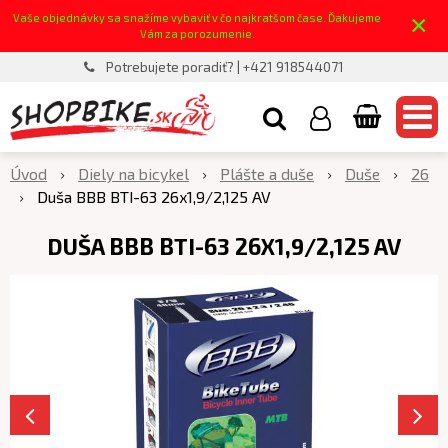
×
Vaše objednávky sa snažíme vybaviť v čo najkratšom čase. Ďakujeme
Vám za porozumenie.
Potrebujete poradiť? | +421 918544071
Úvod
Diely na bicykel
Plášte a duše
Duše
26
Duša BBB BTI-63 26x1,9/2,125 AV
DUŠA BBB BTI-63 26X1,9/2,125 AV