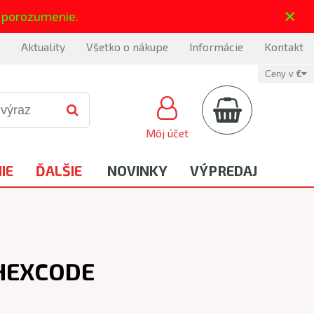
×
 porozumenie.
Aktuality
Všetko o nákupe
Informácie
Kontakt
Ceny v
€
Môj účet
IE
ĎALŠIE
NOVINKY
VÝPREDAJ
 HEXCODE