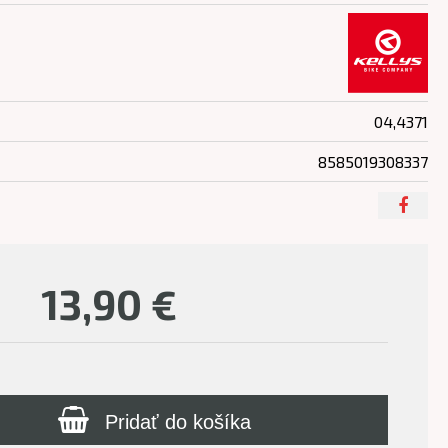
04,4371
8585019308337
13,90
€
Pridať do košíka