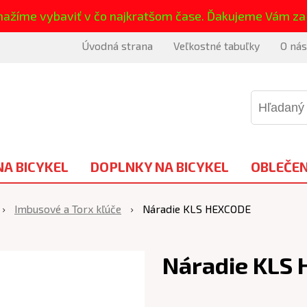
nažíme vybaviť v čo najkratšom čase. Ďakujeme Vám za
Úvodná strana
Veľkostné tabuľky
O nás
NA BICYKEL
DOPLNKY NA BICYKEL
OBLEČEN
Imbusové a Torx kľúče
Náradie KLS HEXCODE
Náradie KLS