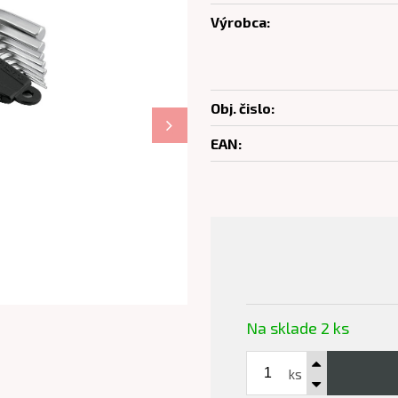
Výrobca:
Obj. čislo:
EAN:
Na sklade 2 ks
ks