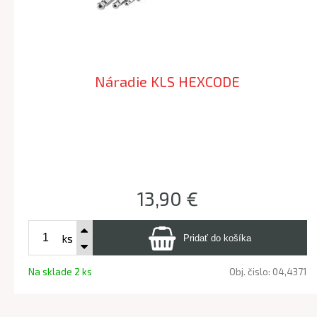
Náradie KLS HEXCODE
13,90 €
ks
Na sklade 2 ks
Obj. čislo:
04,4371