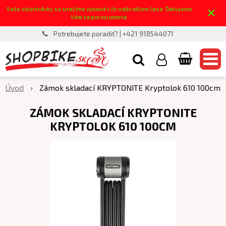
×
Vaše objednávky sa snažíme vybaviť v čo najkratšom čase. Ďakujeme
Vám za porozumenie.
Potrebujete poradiť? | +421 918544071
Úvod
Zámok skladací KRYPTONITE Kryptolok 610 100cm
ZÁMOK SKLADACÍ KRYPTONITE
KRYPTOLOK 610 100CM