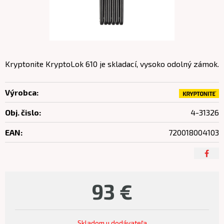
Kryptonite KryptoLok 610 je skladací, vysoko odolný zámok.
Výrobca:
Obj. čislo:
4-31326
EAN:
720018004103
93
€
Skladom u dodávateľa