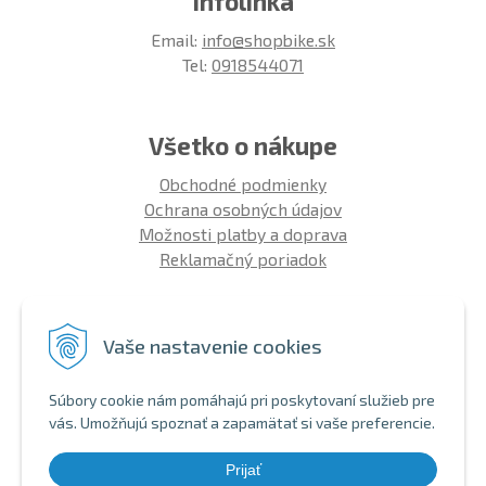
Infolinka
Email:
info@shopbike.sk
Tel:
0918544071
Všetko o nákupe
Obchodné podmienky
Ochrana osobných údajov
Možnosti platby a doprava
Reklamačný poriadok
Info
Vaše nastavenie cookies
Zákaznícky club
Montáž bicykla
Súbory cookie nám pomáhajú pri poskytovaní služieb pre
Aký bicykel kúpiť 26' | 27,5' | 29'
vás. Umožňujú spoznať a zapamätať si vaše preferencie.
Nákup na splátky
Bezhotovostná platba
Prijať