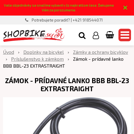
×
Vaše objednávky sa snažíme vybaviť v čo najkratšom čase. Ďakujeme
Vám za porozumenie.
Potrebujete poradiť? | +421 918544071
Úvod
Doplnky na bicykel
Zámky a ochrany bicyklov
Príslušenstvo k zámkom
Zámok - prídavné lanko
BBB BBL-23 EXTRASTRAIGHT
ZÁMOK - PRÍDAVNÉ LANKO BBB BBL-23
EXTRASTRAIGHT