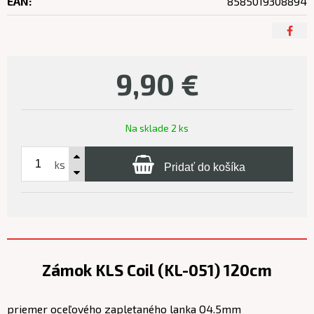
EAN:
8585019308894
9,90
€
Na sklade 2 ks
ks
Pridať do košíka
Zámok KLS Coil (KL-051) 120cm
priemer oceľového zapletaného lanka O4.5mm