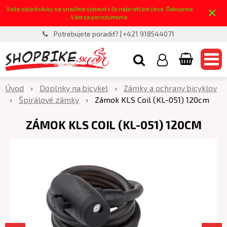
×
Vaše objednávky sa snažíme vybaviť v čo najkratšom čase. Ďakujeme
Vám za porozumenie.
Potrebujete poradiť? | +421 918544071
Úvod
Doplnky na bicykel
Zámky a ochrany bicyklov
Špirálové zámky
Zámok KLS Coil (KL-051) 120cm
ZÁMOK KLS COIL (KL-051) 120CM