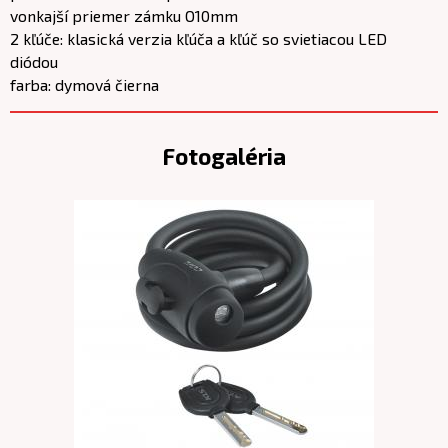
vonkajší priemer zámku O10mm
2 kľúče: klasická verzia kľúča a kľúč so svietiacou LED
diódou
farba: dymová čierna
Fotogaléria