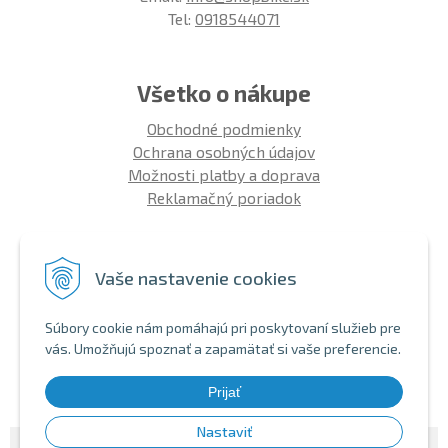
Tel:
0918544071
Všetko o nákupe
Obchodné podmienky
Ochrana osobných údajov
Možnosti platby a doprava
Reklamačný poriadok
Info
Vaše nastavenie cookies
Zákaznícky club
Montáž bicykla
Súbory cookie nám pomáhajú pri poskytovaní služieb pre
Aký bicykel kúpiť 26' | 27,5' | 29'
vás. Umožňujú spoznať a zapamätať si vaše preferencie.
Nákup na splátky
Bezhotovostná platba
Prijať
Nastaviť
© 2026 SHOPBIKE •
NextShop
&
e-shop Pohoda Connector
by