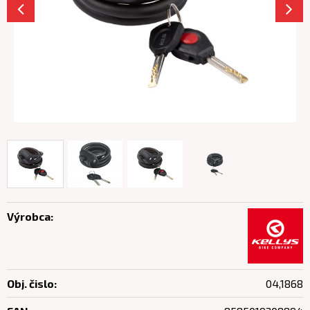
Výrobca:
Obj. čislo:
04,1868