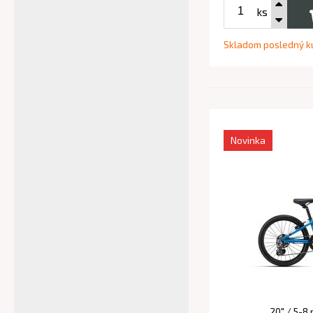
ks
Skladom posledný k
Novinka
20" / 5-8