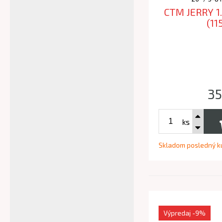
CTM JERRY 1.
(11
35
ks
Skladom posledný k
Výpredaj
-9%