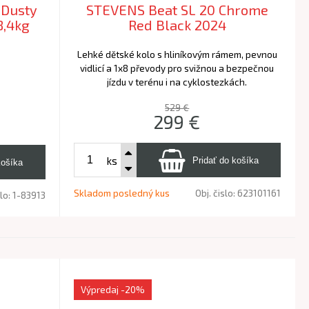
 Dusty
STEVENS Beat SL 20 Chrome
8,4kg
Red Black 2024
Lehké dětské kolo s hliníkovým rámem, pevnou
vidlicí a 1x8 převody pro svižnou a bezpečnou
jízdu v terénu i na cyklostezkách.
529 €
299
€
ks
Skladom posledný kus
Obj. čislo:
623101161
slo:
1-83913
Výpredaj
-20%