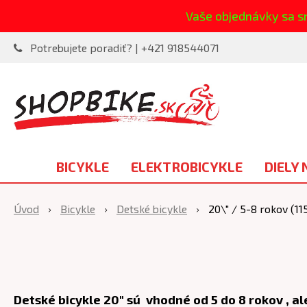
Vaše objednávky sa s
Potrebujete poradiť? | +421 918544071
BICYKLE
ELEKTROBICYKLE
DIELY 
Úvod
Bicykle
Detské bicykle
20\" / 5-8 rokov (1
Detské bicykle 20" sú vhodné od 5 do 8 rokov , a