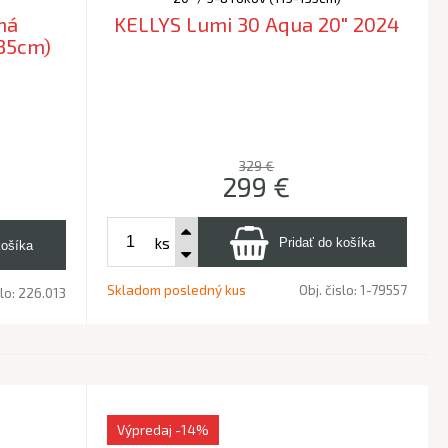
ná
KELLYS Lumi 30 Aqua 20" 2024
135cm)
329 €
299
€
ks
Skladom posledný kus
Obj. čislo:
1-79557
slo:
226.013
Výpredaj
-14%