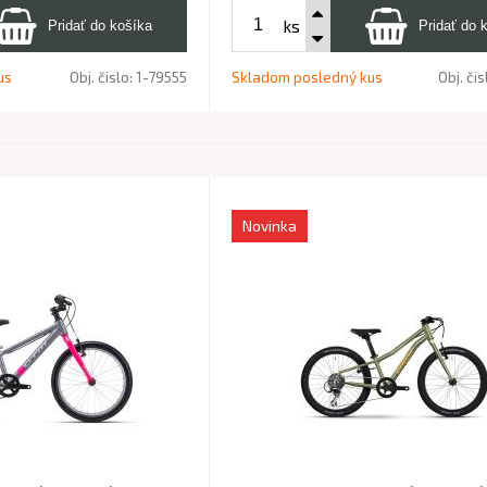
ks
us
Obj. čislo:
1-79555
Skladom posledný kus
Obj. čis
Novinka