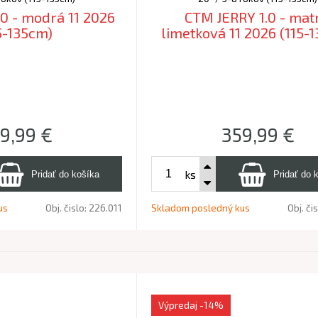
0 - modrá 11 2026
CTM JERRY 1.0 - mat
5-135cm)
limetková 11 2026 (115-
9,99
€
359,99
€
ks
us
Obj. čislo:
226.011
Skladom posledný kus
Obj. či
Výpredaj
-14%