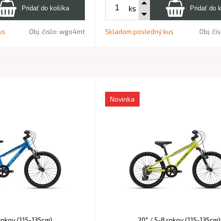
ks
us
Obj. čislo:
wgo4mt
Skladom posledný kus
Obj. či
Novinka
 rokov (115-135cm)
20" / 5-8 rokov (115-135cm)