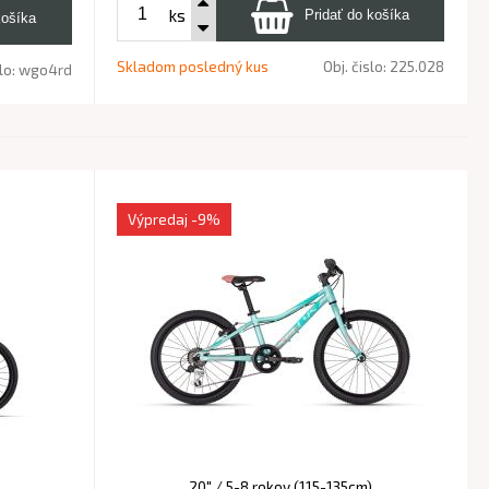
ks
Skladom posledný kus
Obj. čislo:
225.028
slo:
wgo4rd
Výpredaj
-9%
20" / 5-8 rokov (115-135cm)