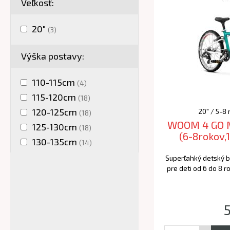
Veľkosť:
20"
(3)
Výška postavy:
110-115cm
(4)
115-120cm
(18)
120-125cm
20" / 5-8
(18)
WOOM 4 GO Me
125-130cm
(18)
(6-8rokov,
130-135cm
(14)
Superľahký detský b
pre deti od 6 do 8 r