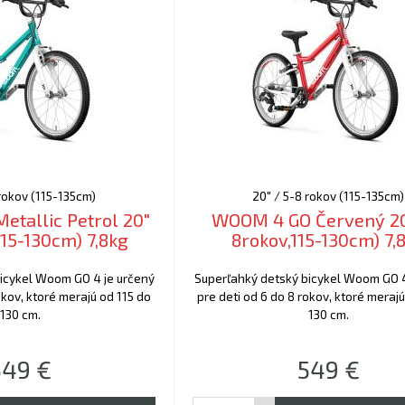
 rokov (115-135cm)
20" / 5-8 rokov (115-135cm)
tallic Petrol 20"
WOOM 4 GO Červený 20
115-130cm) 7,8kg
8rokov,115-130cm) 7,
icykel Woom GO 4 je určený
Superľahký detský bicykel Woom GO 4
okov, ktoré merajú od 115 do
pre deti od 6 do 8 rokov, ktoré meraj
130 cm.
130 cm.
549
€
549
€