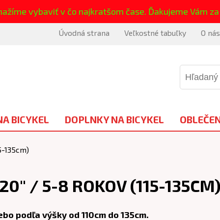
nažíme vybaviť v čo najkratšom čase. Ďakujeme Vám za
Úvodná strana
Veľkostné tabuľky
O nás
NA BICYKEL
DOPLNKY NA BICYKEL
OBLEČEN
15-135cm)
20" / 5-8 ROKOV (115-135CM
lebo podľa výšky od 110cm do 135cm.