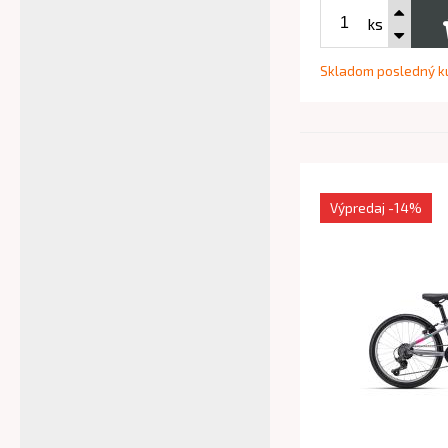
ks
Skladom posledný k
Výpredaj
-14%