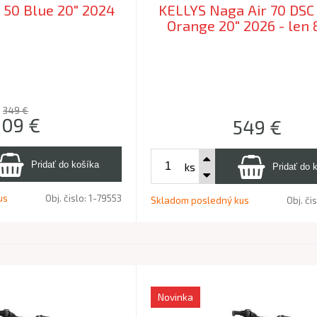
 50 Blue 20" 2024
KELLYS Naga Air 70 DSC
Orange 20" 2026 - len 
349 €
309
€
549
€
ks
us
Obj. čislo:
1-79553
Skladom posledný kus
Obj. či
Novinka