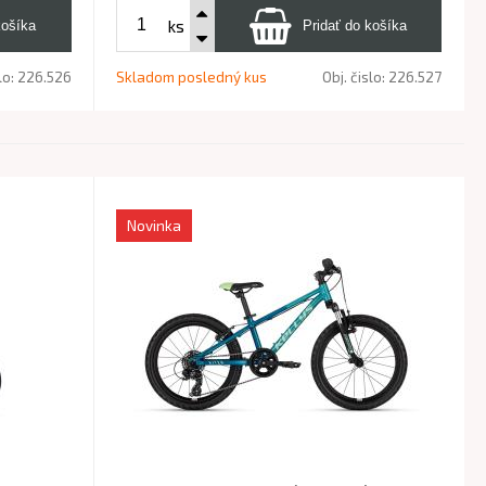
ks
lo:
226.526
Skladom posledný kus
Obj. čislo:
226.527
Novinka