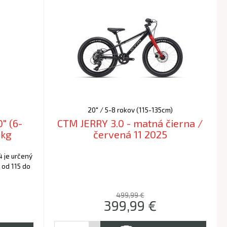
20" / 5-8 rokov (115-135cm)
" (6-
CTM JERRY 3.0 - matná čierna /
8kg
červená 11 2025
 je určený
ú od 115 do
499,99 €
399,99
€