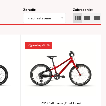
Zoradiť:
Zobrazenie:
Prednastavené
Výpredaj
-43%
20" / 5-8 rokov (115-135cm)