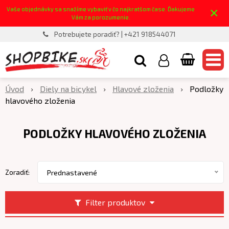
×
Vaše objednávky sa snažíme vybaviť v čo najkratšom čase. Ďakujeme
Vám za porozumenie.
Potrebujete poradiť? | +421 918544071
Úvod
Diely na bicykel
Hlavové zloženia
Podložky
hlavového zloženia
PODLOŽKY HLAVOVÉHO ZLOŽENIA
Zoradiť:
Prednastavené
Filter produktov