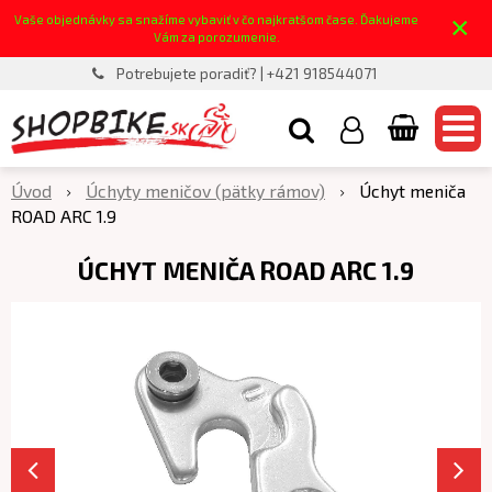
×
Vaše objednávky sa snažíme vybaviť v čo najkratšom čase. Ďakujeme
Vám za porozumenie.
Potrebujete poradiť? | +421 918544071
Úvod
Úchyty meničov (pätky rámov)
Úchyt meniča
ROAD ARC 1.9
ÚCHYT MENIČA ROAD ARC 1.9