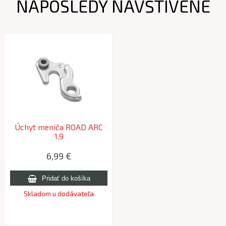
NAPOSLEDY NAVŠTÍVENÉ
Úchyt meniča ROAD ARC
1.9
6,99 €
Skladom u dodávateľa