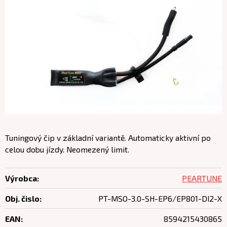
Tuningový čip v základní variantě. Automaticky aktivní po
celou dobu jízdy. Neomezený limit.
Výrobca:
PEARTUNE
Obj. čislo:
PT-MSO-3.0-SH-EP6/EP801-DI2-X
EAN:
8594215430865