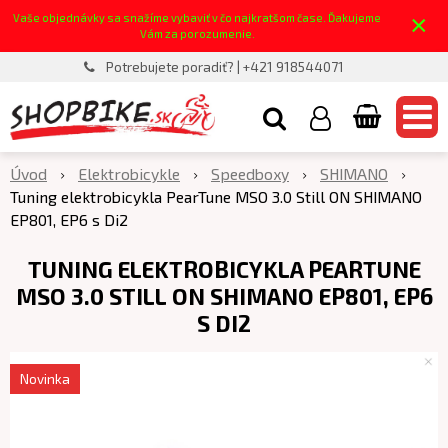
×
Vaše objednávky sa snažíme vybaviť v čo najkratšom čase. Ďakujeme
Vám za porozumenie.
Potrebujete poradiť? | +421 918544071
Úvod
Elektrobicykle
Speedboxy
SHIMANO
Tuning elektrobicykla PearTune MSO 3.0 Still ON SHIMANO
EP801, EP6 s Di2
TUNING ELEKTROBICYKLA PEARTUNE
MSO 3.0 STILL ON SHIMANO EP801, EP6
S DI2
Novinka