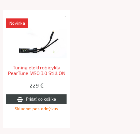
Novinka
Tuning elektrobicykla
PearTune MSO 3.0 Still ON
SHIMANO EP801, EP6 s Di2
229 €
Skladom posledný kus