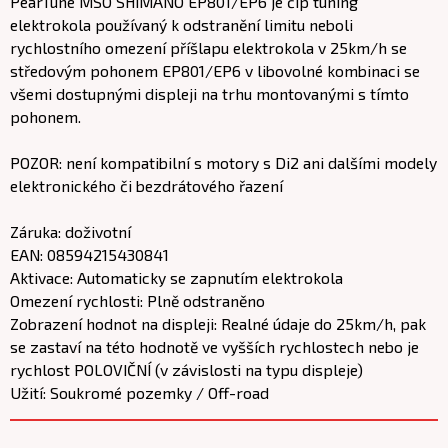
PearTune MSO SHIMANO EP801/EP6 je čip tuning
elektrokola používaný k odstranění limitu neboli
rychlostního omezení příšlapu elektrokola v 25km/h se
středovým pohonem EP801/EP6 v libovolné kombinaci se
všemi dostupnými displeji na trhu montovanými s tímto
pohonem.
POZOR: není kompatibilní s motory s Di2 ani dalšími modely
elektronického či bezdrátového řazení
Záruka: doživotní
EAN: 08594215430841
Aktivace: Automaticky se zapnutím elektrokola
Omezení rychlosti: Plně odstraněno
Zobrazení hodnot na displeji: Realné údaje do 25km/h, pak
se zastaví na této hodnotě ve vyšších rychlostech nebo je
rychlost POLOVIČNÍ (v závislosti na typu displeje)
Užití: Soukromé pozemky / Off-road