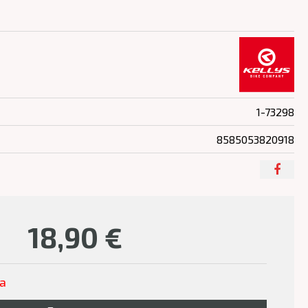
1-73298
8585053820918
18,90
€
ľa