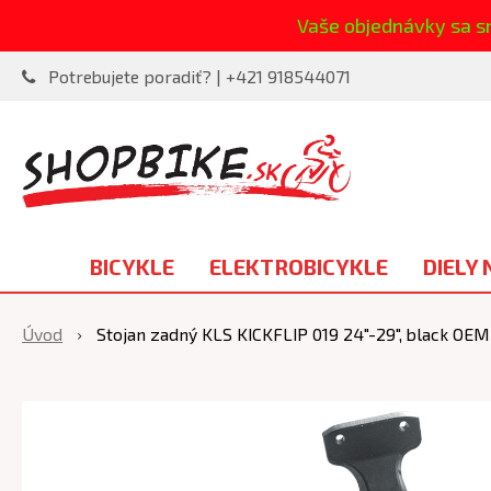
Vaše objednávky sa s
Potrebujete poradiť? | +421 918544071
BICYKLE
ELEKTROBICYKLE
DIELY 
Úvod
Stojan zadný KLS KICKFLIP 019 24"-29", black OEM