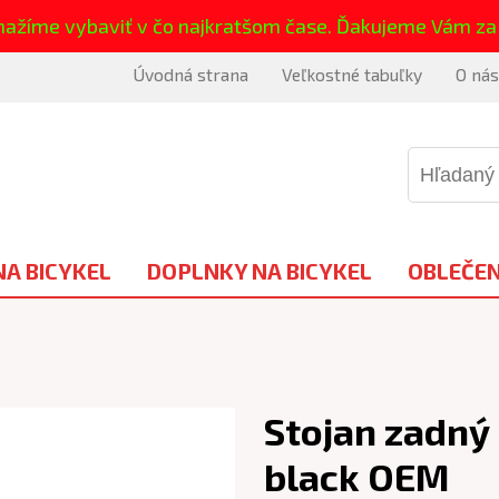
nažíme vybaviť v čo najkratšom čase. Ďakujeme Vám za
Úvodná strana
Veľkostné tabuľky
O nás
NA BICYKEL
DOPLNKY NA BICYKEL
OBLEČEN
Stojan zadný 
black OEM