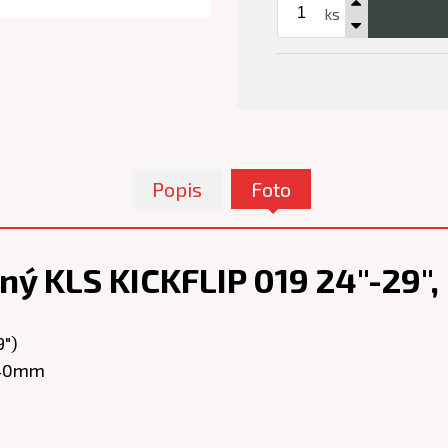
ks
Popis
Foto
ný KLS KICKFLIP 019 24"-29"
9")
k 40mm