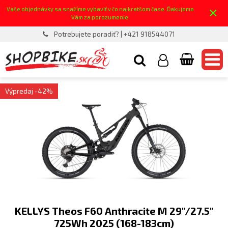
×
Vaše objednávky sa snažíme vybaviť v čo najkratšom čase. Ďakujeme
Vám za porozumenie.
Potrebujete poradiť? | +421 918544071
Výpredaj -42%
KELLYS Theos F60 Anthracite M 29"/27.5"
725Wh 2025 (168-183cm)