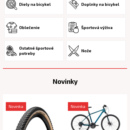
Diely na bicykel
Doplnky na bicykel
Oblečenie
Športová výživa
Ostatné športové
Nože
potreby
Novinky
Novinka
Novinka