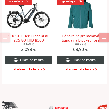
Výpredaj
-33%
Výpredaj
-30%
GHOST E-Teru Essential
Pánska nepremokavá
27,5 EQ MID B500
bunda na bicykel i pre
Grey/Blue - L (178-190cm)
outdoor Basil SKANE
3 149 €
99,99 €
2 099 €
69,90 €
2024
zelená XL
Skladom u dodávateľa
Skladom u dodávateľa