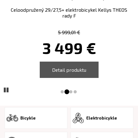
Celoodpružený 29/27,5+ elektrobicykel Kellys THEOS
rady F
5 999,01 €
3 499 €
Detail produktu
Prejsďż˝ na snď
Prejsďż˝ na sn
Prejsďż˝ na s
Prejsďż˝ na 
Pozastaviďż˝
Bicykle
Elektrobicykle