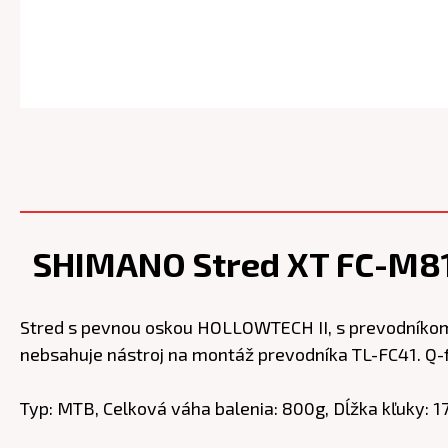
SHIMANO Stred XT FC-M812
Stred s pevnou oskou HOLLOWTECH II, s prevodníkom 
nebsahuje nástroj na montáž prevodníka TL-FC41. Q-
Typ: MTB, Celková váha balenia: 800g, Dĺžka kľuky: 