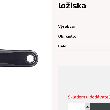
ložiska
Výrobca:
Obj. čislo:
EAN:
Skladom u dodávate
ks