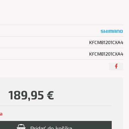
KFCM81201CXA4
KFCM81201CXA4
189,95
€
ľa
Pridať do košíka