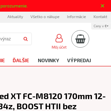
×
 porozumenie.
Aktuality
Všetko o nákupe
Informácie
Kontakt
Ceny v
€
Môj účet
IE
ĎALŠIE
NOVINKY
VÝPREDAJ
ed XT FC-M8120 170mm 12-
 34z, BOOST HTII bez