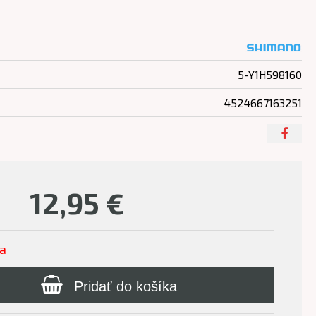
5-Y1H598160
4524667163251
12,95
€
ľa
Pridať do košíka