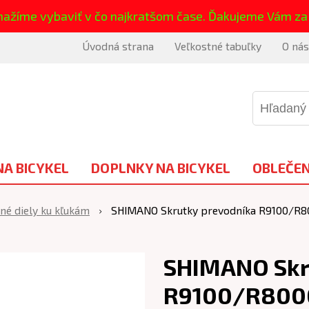
nažíme vybaviť v čo najkratšom čase. Ďakujeme Vám za
Úvodná strana
Veľkostné tabuľky
O nás
NA BICYKEL
DOPLNKY NA BICYKEL
OBLEČEN
né diely ku kľukám
SHIMANO Skrutky prevodníka R9100/R
SHIMANO Skr
R9100/R800