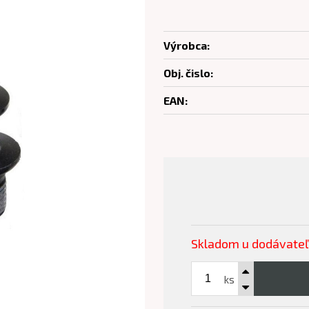
Výrobca:
Obj. čislo:
EAN:
Skladom u dodávate
ks