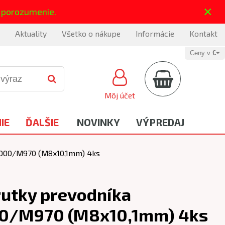
×
 porozumenie.
Aktuality
Všetko o nákupe
Informácie
Kontakt
Ceny v
€
Môj účet
IE
ĎALŠIE
NOVINKY
VÝPREDAJ
8000/M970 (M8x10,1mm) 4ks
utky prevodníka
0/M970 (M8x10,1mm) 4ks