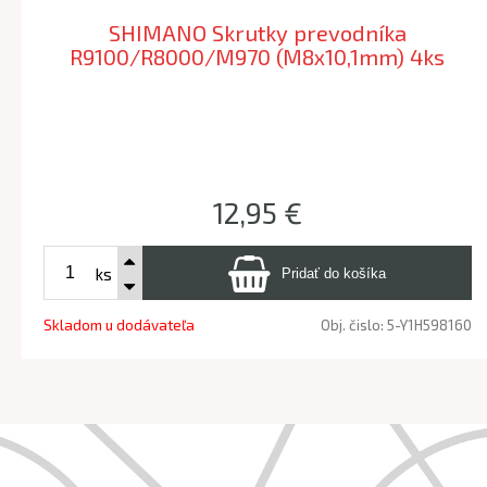
SHIMANO Skrutky prevodníka
R9100/R8000/M970 (M8x10,1mm) 4ks
12,95 €
ks
Skladom u dodávateľa
Obj. čislo:
5-Y1H598160