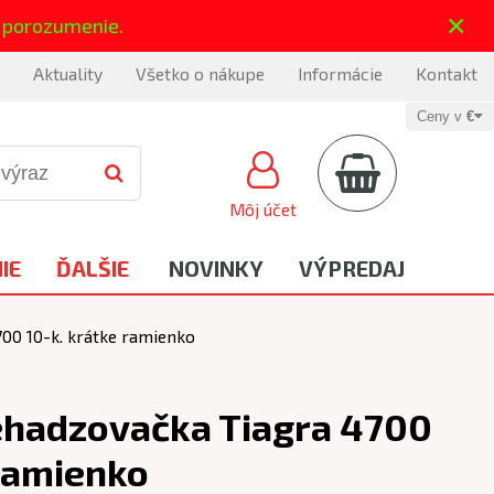
×
 porozumenie.
Aktuality
Všetko o nákupe
Informácie
Kontakt
Ceny v
€
Môj účet
IE
ĎALŠIE
NOVINKY
VÝPREDAJ
0 10-k. krátke ramienko
hadzovačka Tiagra 4700
 ramienko