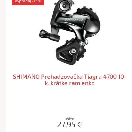
Výpredaj
-13%
SHIMANO Prehadzovačka Tiagra 4700 10-
k. krátke ramienko
32 €
27,95 €