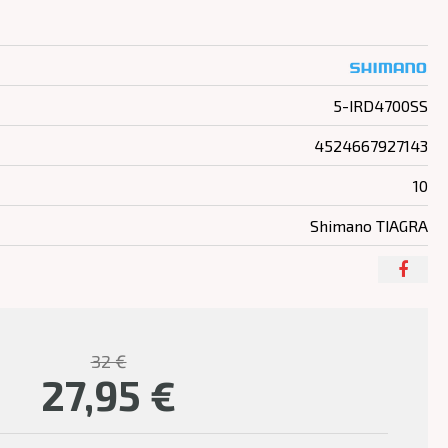
5-IRD4700SS
4524667927143
10
Shimano TIAGRA
32 €
27,95
€