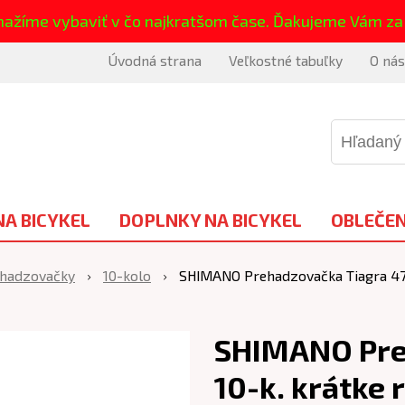
nažíme vybaviť v čo najkratšom čase. Ďakujeme Vám za
Úvodná strana
Veľkostné tabuľky
O nás
NA BICYKEL
DOPLNKY NA BICYKEL
OBLEČEN
ehadzovačky
10-kolo
SHIMANO Prehadzovačka Tiagra 470
SHIMANO Pre
10-k. krátke