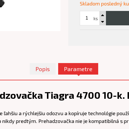
Skladom posledný k
ks
Popis
Parametre
zovačka Tiagra 4700 10-k. 
ahšiu a rýchlejšiu odozvu a kopíruje technológie použ
o nikdy predtým. Prehadzovačka nie je kompatibilná s