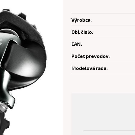
Výrobca:
Obj. čislo:
EAN:
Počet prevodov:
Modelová rada: