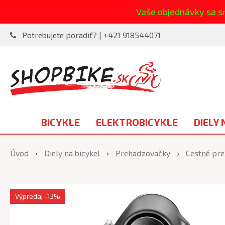
Vaše objednávky sa s
Potrebujete poradiť? | +421 918544071
BICYKLE
ELEKTROBICYKLE
DIELY 
Úvod
Diely na bicykel
Prehadzovačky
Cestné pr
Výpredaj
-13%