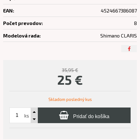
EAN:
4524667386087
Počet prevodov:
8
Modelová rada:
Shimano CLARIS
35,95 €
25
€
Skladom posledný kus
ks
Pridať do košíka