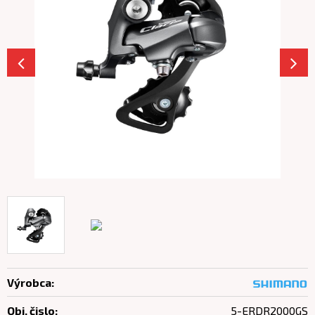
Výrobca:
Obj. čislo:
5-ERDR2000GS