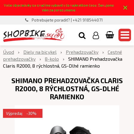
×
Vaše objednávky sa snažíme vybaviť v čo najkratšom čase. Ďakujeme
Vám za porozumenie.
Potrebujete poradiť? | +421 918544071
Úvod
Diely na bicykel
Prehadzovačky
Cestné
prehadzovačky
8-kolo
SHIMANO Prehadzovačka
Claris R2000, 8 rýchlostná, GS-Dlhé ramienko
SHIMANO PREHADZOVAČKA CLARIS
R2000, 8 RÝCHLOSTNÁ, GS-DLHÉ
RAMIENKO
Výpredaj
-30%