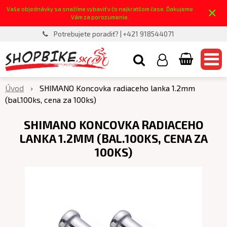
×
Vaše objednávky sa snažíme vybaviť v čo najkratšom čase. Ďakujeme
Vám za porozumenie.
Potrebujete poradiť? | +421 918544071
Úvod
SHIMANO Koncovka radiaceho lanka 1.2mm
(bal.100ks, cena za 100ks)
SHIMANO KONCOVKA RADIACEHO
LANKA 1.2MM (BAL.100KS, CENA ZA
100KS)