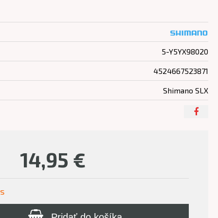
5-Y5YX98020
4524667523871
Shimano SLX
14,95
€
us
Pridať do košíka