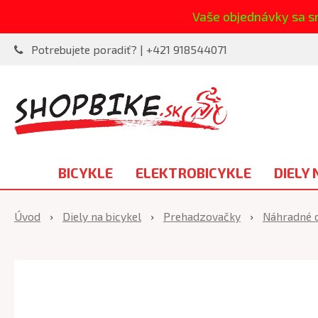
Vaše objednávky sa s
Potrebujete poradiť? | +421 918544071
BICYKLE
ELEKTROBICYKLE
DIELY 
Úvod
Diely na bicykel
Prehadzovačky
Náhradné d