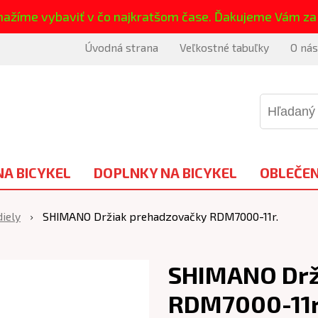
nažíme vybaviť v čo najkratšom čase. Ďakujeme Vám za
Úvodná strana
Veľkostné tabuľky
O nás
NA BICYKEL
DOPLNKY NA BICYKEL
OBLEČEN
iely
SHIMANO Držiak prehadzovačky RDM7000-11r.
SHIMANO Drž
RDM7000-11r