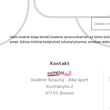
Vaše osobné údaje (email) budeme spracovávať len za týmto účelo
email. Súhlas môžete kedykoľvek odvolať písomne, emailom alebo
Kontakt
Vladimír Kysucký - Bike šport
Kuzmányho 2
977 01, Brezno