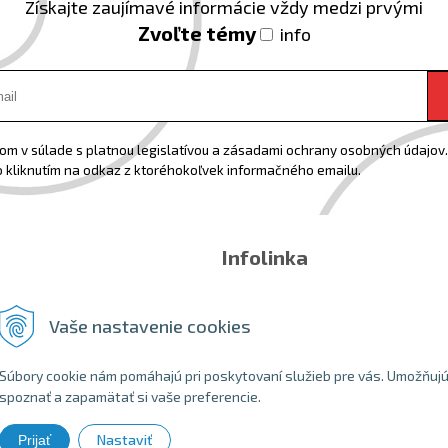
Získajte zaujímavé informácie vždy medzi prvými
Zvoľte témy
info
m v súlade s platnou legislatívou a zásadami ochrany osobných údajov. 
 kliknutím na odkaz z ktoréhokoľvek informačného emailu.
Infolinka
Email:
info@shopbike.sk
Tel:
0918544071
Vaše nastavenie cookies
Súbory cookie nám pomáhajú pri poskytovaní služieb pre vás. Umožňuj
spoznať a zapamätať si vaše preferencie.
Nastaviť
Prijať