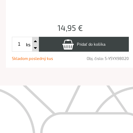
14,95 €
ks
Skladom posledný kus
Obj. čislo:
5-Y5YX98020