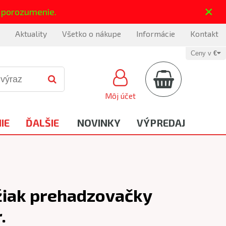
×
 porozumenie.
Aktuality
Všetko o nákupe
Informácie
Kontakt
Ceny v
€
Môj účet
IE
ĎALŠIE
NOVINKY
VÝPREDAJ
iak prehadzovačky
.