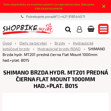
×
Vaše objednávky sa snažíme vybaviť v čo najkratšom čase. Ďakujeme
Vám za porozumenie.
Potrebujete poradiť? | +421 918544071
Úvod
Diely na bicykel
Brzdy
Hydraulické
kotúčové brzdy
Hydraulické brzdy ROAD
SHIMANO
Brzda hydr. MT201 predná čierna Flat Mount 1000mm
had.+plat. B01S
SHIMANO BRZDA HYDR. MT201 PREDNÁ
ČIERNA FLAT MOUNT 1000MM
HAD.+PLAT. B01S