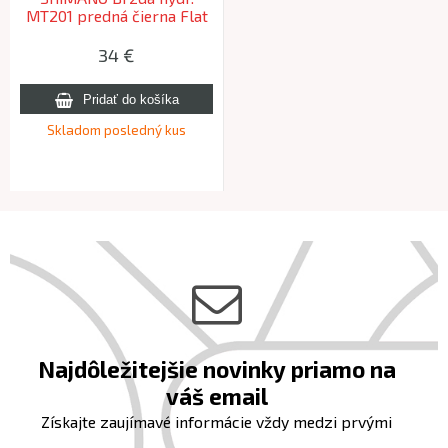
MT201 predná čierna Flat
Mount 1000mm had.+plat.
B01S
34 €
Skladom posledný kus
Najdôležitejšie novinky priamo na
váš email
Získajte zaujímavé informácie vždy medzi prvými