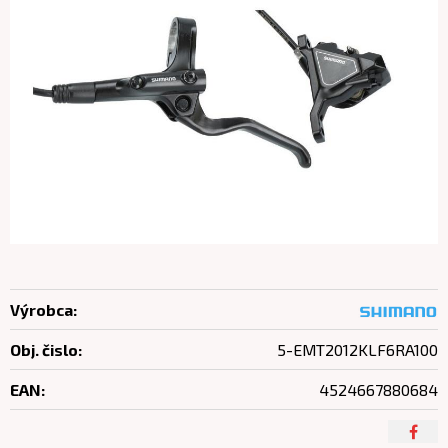
Výrobca:
Obj. čislo:
5-EMT2012KLF6RA100
EAN:
4524667880684