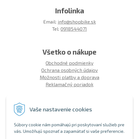
Infolinka
Email:
info@shopbike.sk
Tel:
0918544071
Všetko o nákupe
Obchodné podmienky
Ochrana osobných údajov
Možnosti platby a doprava
Reklamačný poriadok
Info
Vaše nastavenie cookies
Zákaznícky club
Montáž bicykla
Súbory cookie nám pomáhajú pri poskytovaní služieb pre
Aký bicykel kúpiť 26' | 27,5' | 29'
vás. Umožňujú spoznať a zapamätať si vaše preferencie.
Nákup na splátky