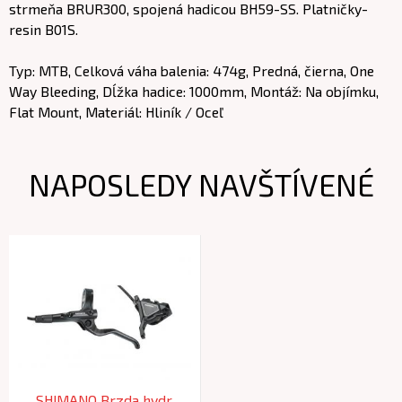
strmeňa BRUR300, spojená hadicou BH59-SS. Platničky-
resin B01S.
Typ: MTB, Celková váha balenia: 474g, Predná, čierna, One
Way Bleeding, Dĺžka hadice: 1000mm, Montáž: Na objímku,
Flat Mount, Materiál: Hliník / Oceľ
NAPOSLEDY NAVŠTÍVENÉ
SHIMANO Brzda hydr.