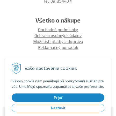
Tel:
0918544071
Všetko o nákupe
Obchodné podmienky
Ochrana osobných údajov
Možnosti platby a doprava
Reklamačný poriadok
Info
Vaše nastavenie cookies
Zákaznícky club
Montáž bicykla
Súbory cookie nám pomáhajú pri poskytovaní služieb pre
Aký bicykel kúpiť 26' | 27,5' | 29'
vás. Umožňujú spoznať a zapamätať si vaše preferencie.
Nákup na splátky
Bezhotovostná platba
Prijať
Nastaviť
© 2026 SHOPBIKE •
NextShop
&
e-shop Pohoda Connector
by