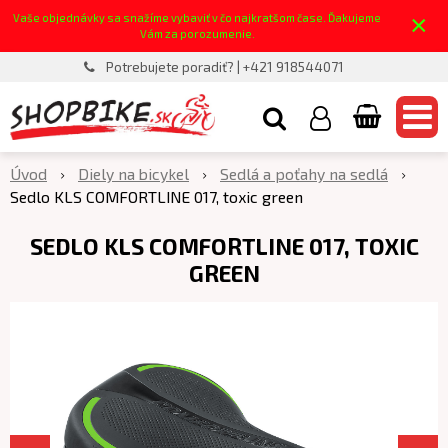
×
Vaše objednávky sa snažíme vybaviť v čo najkratšom čase. Ďakujeme
Vám za porozumenie.
Potrebujete poradiť? | +421 918544071
Úvod
Diely na bicykel
Sedlá a poťahy na sedlá
Sedlo KLS COMFORTLINE 017, toxic green
SEDLO KLS COMFORTLINE 017, TOXIC
GREEN