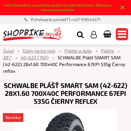
×
Vaše objednávky sa snažíme vybaviť v čo najkratšom čase. Ďakujeme
Vám za porozumenie.
Potrebujete poradiť? | +421 918544071
Úvod
Diely na bicykel
Plášte a duše
Plášte
28\"
40-622 (700)
SCHWALBE Plášť SMART SAM
(42-622) 28x1.60 700x40C Performance 67EPI 535g Čierny
reflex
SCHWALBE PLÁŠŤ SMART SAM (42-622)
28X1.60 700X40C PERFORMANCE 67EPI
535G ČIERNY REFLEX
Novinka