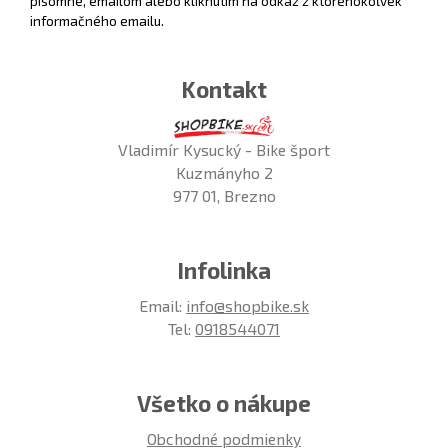
písomne, emailom alebo kliknutím na odkaz z ktoréhokoľvek
informačného emailu.
Kontakt
Vladimír Kysucký - Bike šport
Kuzmányho 2
977 01, Brezno
Infolinka
Email:
info@shopbike.sk
Tel:
0918544071
Všetko o nákupe
Obchodné podmienky