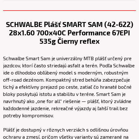
SCHWALBE Plášť SMART SAM (42-622)
28x1.60 700x40C Performance 67EPI
535g Čierny reflex
Schwalbe Smart Sam je univerzálny MTB plášť určený pre
jazdcov, ktorí často striedajú asfalt a terén. Podľa Schwalbe
ide o dlhodobo obľúbený model s moderným, robustným
off-road dezénom. Kompaktný stred behúňa zabezpečuje
tichý a efektívny prejazd po ceste, zatiaľ čo hranaté bočné
bloky poskytujú istotu a stabilitu v teréne. Smart Sam je
navrhnutý ako „one for all“ riešenie — plášť, ktorý zvládne
každodenné jazdenie, rekreačné výjazdy aj ľahší trail bez
potreby kompromisov.
Plášť je dostupný v rôznych verziách s odlišnou úrovňou
ochrany a zmesí, pričom všetky varianty sú zamerané na