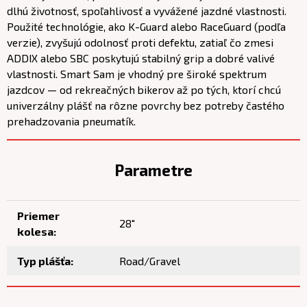
dlhú životnosť, spoľahlivosť a vyvážené jazdné vlastnosti.
Použité technológie, ako K-Guard alebo RaceGuard (podľa
verzie), zvyšujú odolnosť proti defektu, zatiaľ čo zmesi
ADDIX alebo SBC poskytujú stabilný grip a dobré valivé
vlastnosti. Smart Sam je vhodný pre široké spektrum
jazdcov — od rekreačných bikerov až po tých, ktorí chcú
univerzálny plášť na rôzne povrchy bez potreby častého
prehadzovania pneumatík.
Parametre
Priemer
28"
kolesa:
Typ plášťa:
Road/Gravel