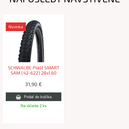
Novinka
SCHWALBE Plášť SMART
SAM (42-622) 28x1.60
700x40C Performance
67EPI 535g Čierny reflex
31,90 €
Na sklade 2 ks