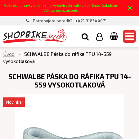
×
Vaše objednávky sa snažíme vybaviť v čo najkratšom čase. Ďakujeme
Vám za porozumenie.
Potrebujete poradiť? | +421 918544071
Úvod
SCHWALBE Páska do ráfika TPU 14-559
vysokotlaková
SCHWALBE PÁSKA DO RÁFIKA TPU 14-
559 VYSOKOTLAKOVÁ
Novinka