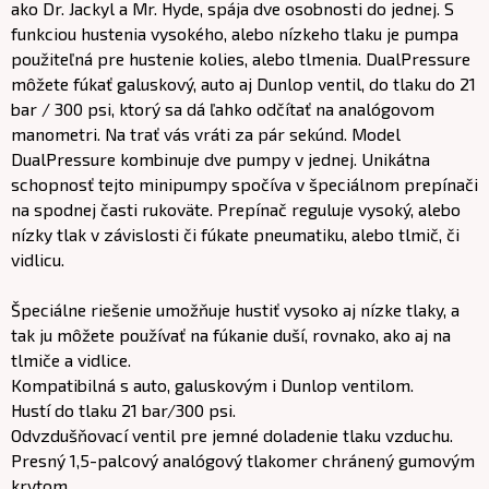
ako Dr. Jackyl a Mr. Hyde, spája dve osobnosti do jednej. S
funkciou hustenia vysokého, alebo nízkeho tlaku je pumpa
použiteľná pre hustenie kolies, alebo tlmenia. DualPressure
môžete fúkať galuskový, auto aj Dunlop ventil, do tlaku do 21
bar / 300 psi, ktorý sa dá ľahko odčítať na analógovom
manometri. Na trať vás vráti za pár sekúnd. Model
DualPressure kombinuje dve pumpy v jednej. Unikátna
schopnosť tejto minipumpy spočíva v špeciálnom prepínači
na spodnej časti rukoväte. Prepínač reguluje vysoký, alebo
nízky tlak v závislosti či fúkate pneumatiku, alebo tlmič, či
vidlicu.
Špeciálne riešenie umožňuje hustiť vysoko aj nízke tlaky, a
tak ju môžete používať na fúkanie duší, rovnako, ako aj na
tlmiče a vidlice.
Kompatibilná s auto, galuskovým i Dunlop ventilom.
Hustí do tlaku 21 bar/300 psi.
Odvzdušňovací ventil pre jemné doladenie tlaku vzduchu.
Presný 1,5-palcový analógový tlakomer chránený gumovým
krytom.