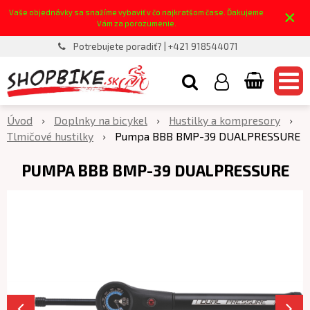
×
Vaše objednávky sa snažíme vybaviť v čo najkratšom čase. Ďakujeme
Vám za porozumenie.
Potrebujete poradiť? | +421 918544071
Úvod
Doplnky na bicykel
Hustilky a kompresory
Tlmičové hustilky
Pumpa BBB BMP-39 DUALPRESSURE
PUMPA BBB BMP-39 DUALPRESSURE