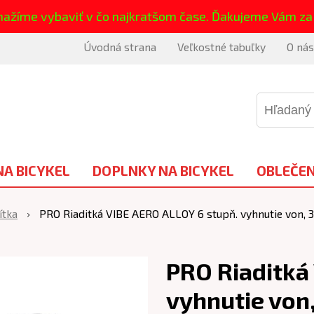
nažíme vybaviť v čo najkratšom čase. Ďakujeme Vám za
Úvodná strana
Veľkostné tabuľky
O nás
NA BICYKEL
DOPLNKY NA BICYKEL
OBLEČEN
ítka
PRO Riaditká VIBE AERO ALLOY 6 stupň. vyhnutie von, 3
PRO Riaditká
vyhnutie von,