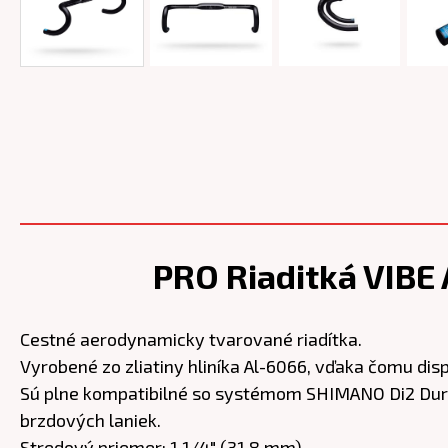
PRO Riaditká VIBE 
Cestné aerodynamicky tvarované riadítka.
Vyrobené zo zliatiny hliníka Al-6066, vďaka čomu di
Sú plne kompatibilné so systémom SHIMANO Di2 Dura-
brzdových laniek.
Stredový priemer: 1 1/4" (31,8 mm)