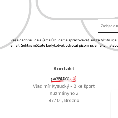
Vaše osobné údaje (email) budeme spracovávať len za týmto účelo
email. Súhlas môžete kedykoľvek odvolať písomne, emailom alebo
Kontakt
Vladimír Kysucký - Bike šport
Kuzmányho 2
977 01, Brezno