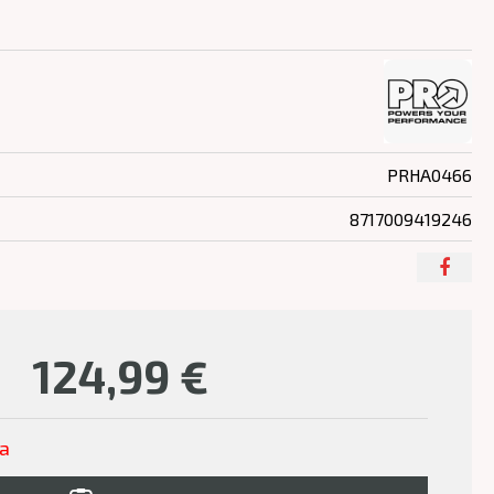
PRHA0466
8717009419246
124,99
€
ľa