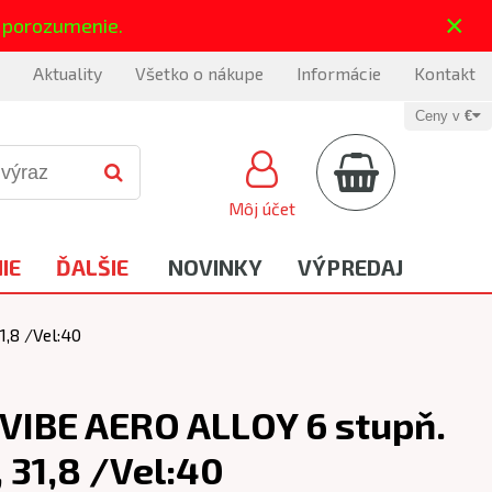
×
 porozumenie.
Aktuality
Všetko o nákupe
Informácie
Kontakt
Ceny v
€
Môj účet
IE
ĎALŠIE
NOVINKY
VÝPREDAJ
1,8 /Vel:40
 VIBE AERO ALLOY 6 stupň.
 31,8 /Vel:40